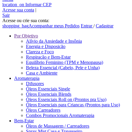
location_on
Informar CEP
Acesse sua conta
|
Sair
Acesse ou crie sua conta:
shopping_bag
Acompanhar meus Pedidos
Entrar
/
Cadastrar
Por Objetivo
Alívio da Ansiedade e Insônia
Energia e Disposição
Clareza e Foco
Respiração e Bem-Estar
Equilíbrio Feminino (TPM e Menopausa)
Beleza Essencial (Cabelo, Pele e Unha)
Casa e Ambiente
Aromaterapia
Difusores
Óleos Essenciais Single
Óleos Essenciais Blends
Óleos Essenciais Roll on (Prontos pra Uso)
Óleos Essenciais para Crianças (Prontos para Uso)
Óleos Carreadores
Combos Promocionais Aromaterapia
Bem-Estar
Óleos de Massagem / Carreadores
Spray Mist Casa e Travesseiro