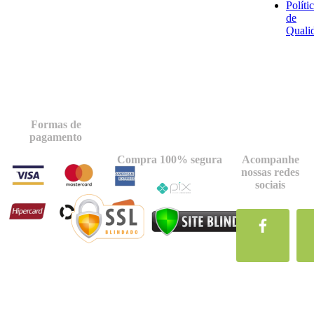
Políti
de
Quali
Formas de
pagamento
Compra 100% segura
Acompanhe
nossas redes
sociais