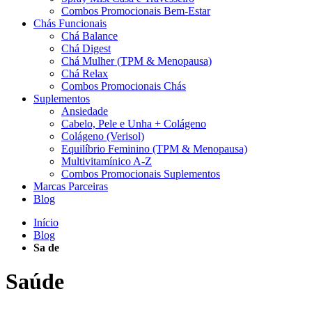
Combos Promocionais Bem-Estar
Chás Funcionais
Chá Balance
Chá Digest
Chá Mulher (TPM & Menopausa)
Chá Relax
Combos Promocionais Chás
Suplementos
Ansiedade
Cabelo, Pele e Unha + Colágeno
Colágeno (Verisol)
Equilíbrio Feminino (TPM & Menopausa)
Multivitamínico A-Z
Combos Promocionais Suplementos
Marcas Parceiras
Blog
Início
Blog
Sa de
Saúde