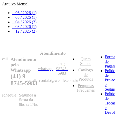
Arquivo Mensal
06 / 2026 (1)
05 / 2026 (1)
04 / 2026 (3)
03 / 2026 (1)
12 / 2025 (2)
Atendimento
Forma
call
Atendimento
Quem
de
Somos
(41)
pelo
Pagam
whatsapp
98745-
Whatsapp
Catálogo
Políti
5983
de
(41) 9
de
Produtos
Priva
email
contato@wellife.com.br
8745-5983
e
Perguntas
Segur
Frequentes
Políti
schedule
Segunda a
de
Sexta das
Troca
8hs às 17hs
e
Devol