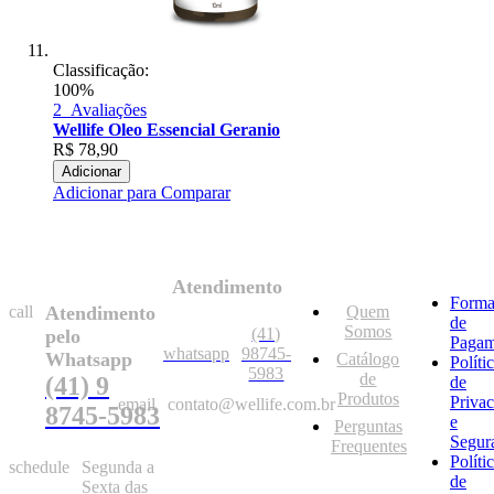
Classificação:
100%
2
Avaliações
Wellife Oleo Essencial Geranio
R$
78,90
Adicionar
Adicionar para Comparar
Atendimento
Forma
call
Atendimento
Quem
de
Somos
(41)
pelo
Pagam
whatsapp
98745-
Whatsapp
Catálogo
Políti
5983
de
(41) 9
de
Produtos
Priva
email
contato@wellife.com.br
8745-5983
e
Perguntas
Segur
Frequentes
Políti
schedule
Segunda a
de
Sexta das