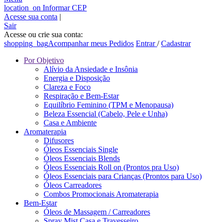
location_on
Informar CEP
Acesse sua conta
|
Sair
Acesse ou crie sua conta:
shopping_bag
Acompanhar meus Pedidos
Entrar
/
Cadastrar
Por Objetivo
Alívio da Ansiedade e Insônia
Energia e Disposição
Clareza e Foco
Respiração e Bem-Estar
Equilíbrio Feminino (TPM e Menopausa)
Beleza Essencial (Cabelo, Pele e Unha)
Casa e Ambiente
Aromaterapia
Difusores
Óleos Essenciais Single
Óleos Essenciais Blends
Óleos Essenciais Roll on (Prontos pra Uso)
Óleos Essenciais para Crianças (Prontos para Uso)
Óleos Carreadores
Combos Promocionais Aromaterapia
Bem-Estar
Óleos de Massagem / Carreadores
Spray Mist Casa e Travesseiro