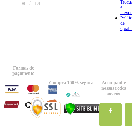
Troca
8hs às 17hs
e
Devol
Políti
de
Quali
Formas de
pagamento
Compra 100% segura
Acompanhe
nossas redes
sociais