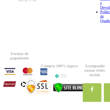
e
Devol
Políti
de
Quali
Formas de
pagamento
Compra 100% segura
Acompanhe
nossas redes
sociais