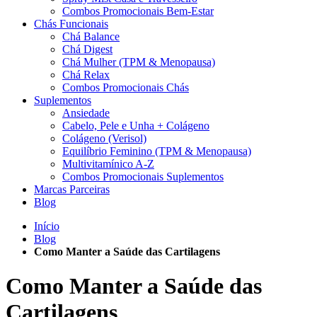
Combos Promocionais Bem-Estar
Chás Funcionais
Chá Balance
Chá Digest
Chá Mulher (TPM & Menopausa)
Chá Relax
Combos Promocionais Chás
Suplementos
Ansiedade
Cabelo, Pele e Unha + Colágeno
Colágeno (Verisol)
Equilíbrio Feminino (TPM & Menopausa)
Multivitamínico A-Z
Combos Promocionais Suplementos
Marcas Parceiras
Blog
Início
Blog
Como Manter a Saúde das Cartilagens
Como Manter a Saúde das
Cartilagens