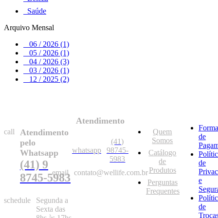
Saúde
Arquivo Mensal
06 / 2026 (1)
05 / 2026 (1)
04 / 2026 (3)
03 / 2026 (1)
12 / 2025 (2)
Atendimento
Forma
call
Atendimento
Quem
de
Somos
(41)
pelo
Pagam
whatsapp
98745-
Whatsapp
Catálogo
Políti
5983
de
(41) 9
de
Produtos
Priva
email
contato@wellife.com.br
8745-5983
e
Perguntas
Segur
Frequentes
Políti
schedule
Segunda a
de
Sexta das
Troca
8hs às 17hs