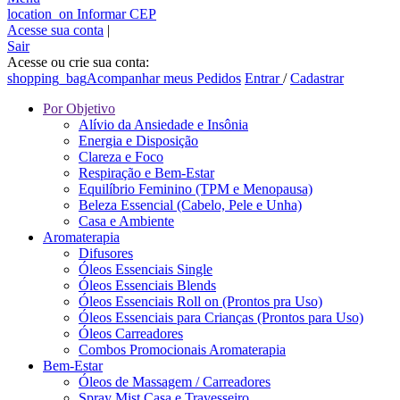
location_on
Informar CEP
Acesse sua conta
|
Sair
Acesse ou crie sua conta:
shopping_bag
Acompanhar meus Pedidos
Entrar
/
Cadastrar
Por Objetivo
Alívio da Ansiedade e Insônia
Energia e Disposição
Clareza e Foco
Respiração e Bem-Estar
Equilíbrio Feminino (TPM e Menopausa)
Beleza Essencial (Cabelo, Pele e Unha)
Casa e Ambiente
Aromaterapia
Difusores
Óleos Essenciais Single
Óleos Essenciais Blends
Óleos Essenciais Roll on (Prontos pra Uso)
Óleos Essenciais para Crianças (Prontos para Uso)
Óleos Carreadores
Combos Promocionais Aromaterapia
Bem-Estar
Óleos de Massagem / Carreadores
Spray Mist Casa e Travesseiro