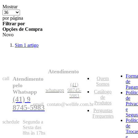
Mostrar
por página
Filtrar por
Opções de Compra
Novo
Sim
1
artigo
Atendimento
Forma
call
Atendimento
Quem
de
Somos
(41)
pelo
Pagam
whatsapp
98745-
Whatsapp
Catálogo
Políti
5983
de
(41) 9
de
Produtos
Priva
email
contato@wellife.com.br
8745-5983
e
Perguntas
Segur
Frequentes
Políti
schedule
Segunda a
de
Sexta das
Troca
8hs às 17hs
e