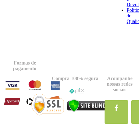
Devol
Políti
de
Quali
Formas de
pagamento
Compra 100% segura
Acompanhe
nossas redes
sociais