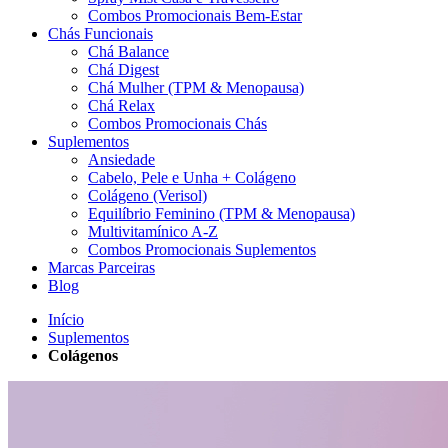
Combos Promocionais Bem-Estar
Chás Funcionais
Chá Balance
Chá Digest
Chá Mulher (TPM & Menopausa)
Chá Relax
Combos Promocionais Chás
Suplementos
Ansiedade
Cabelo, Pele e Unha + Colágeno
Colágeno (Verisol)
Equilíbrio Feminino (TPM & Menopausa)
Multivitamínico A-Z
Combos Promocionais Suplementos
Marcas Parceiras
Blog
Início
Suplementos
Colágenos