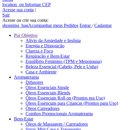
location_on
Informar CEP
Acesse sua conta
|
Sair
Acesse ou crie sua conta:
shopping_bag
Acompanhar meus Pedidos
Entrar
/
Cadastrar
Por Objetivo
Alívio da Ansiedade e Insônia
Energia e Disposição
Clareza e Foco
Respiração e Bem-Estar
Equilíbrio Feminino (TPM e Menopausa)
Beleza Essencial (Cabelo, Pele e Unha)
Casa e Ambiente
Aromaterapia
Difusores
Óleos Essenciais Single
Óleos Essenciais Blends
Óleos Essenciais Roll on (Prontos pra Uso)
Óleos Essenciais para Crianças (Prontos para Uso)
Óleos Carreadores
Combos Promocionais Aromaterapia
Bem-Estar
Óleos de Massagem / Carreadores
Spray Mist Casa e Travesseiro