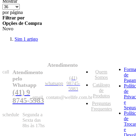
Mostrar
por página
Filtrar por
Opções de Compra
Novo
Sim
1
artigo
Atendimento
Forma
call
Atendimento
Quem
de
Somos
(41)
pelo
Pagam
whatsapp
98745-
Whatsapp
Catálogo
Políti
5983
de
(41) 9
de
Produtos
Priva
email
contato@wellife.com.br
8745-5983
e
Perguntas
Segur
Frequentes
Políti
schedule
Segunda a
de
Sexta das
Troca
8hs às 17hs
e
Devol