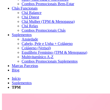
Combos Promocionais Bem-Estar
Chás Funcionais
Chá Balance
Chá Digest
Chá Mulher (TPM & Menopausa)
Chá Relax
Combos Promocionais Chás
Suplementos
Ansiedade
Cabelo, Pele e Unha + Colágeno
Colágeno (Verisol)
Equilíbrio Feminino (TPM & Menopausa)
Multivitamínico A-Z
Combos Promocionais Suplementos
Marcas Parceiras
Blog
Início
Suplementos
TPM