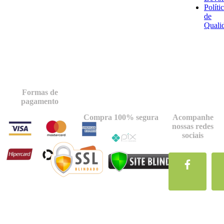
Políti
de
Quali
Formas de
pagamento
Compra 100% segura
Acompanhe
nossas redes
sociais