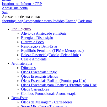
location_on
Informar CEP
Acesse sua conta
|
Sair
Acesse ou crie sua conta:
shopping_bag
Acompanhar meus Pedidos
Entrar
/
Cadastrar
Por Objetivo
Alívio da Ansiedade e Insônia
Energia e Disposição
Clareza e Foco
Respiração e Bem-Estar
Equilíbrio Feminino (TPM e Menopausa)
Beleza Essencial (Cabelo, Pele e Unha)
Casa e Ambiente
Aromaterapia
Difusores
Óleos Essenciais Single
Óleos Essenciais Blends
Óleos Essenciais Roll on (Prontos pra Uso)
Óleos Essenciais para Crianças (Prontos para Uso)
Óleos Carreadores
Combos Promocionais Aromaterapia
Bem-Estar
Óleos de Massagem / Carreadores
Spray Mist Casa e Travesseiro