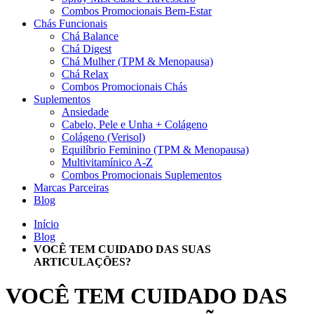
Combos Promocionais Bem-Estar
Chás Funcionais
Chá Balance
Chá Digest
Chá Mulher (TPM & Menopausa)
Chá Relax
Combos Promocionais Chás
Suplementos
Ansiedade
Cabelo, Pele e Unha + Colágeno
Colágeno (Verisol)
Equilíbrio Feminino (TPM & Menopausa)
Multivitamínico A-Z
Combos Promocionais Suplementos
Marcas Parceiras
Blog
Início
Blog
VOCÊ TEM CUIDADO DAS SUAS
ARTICULAÇÕES?
VOCÊ TEM CUIDADO DAS