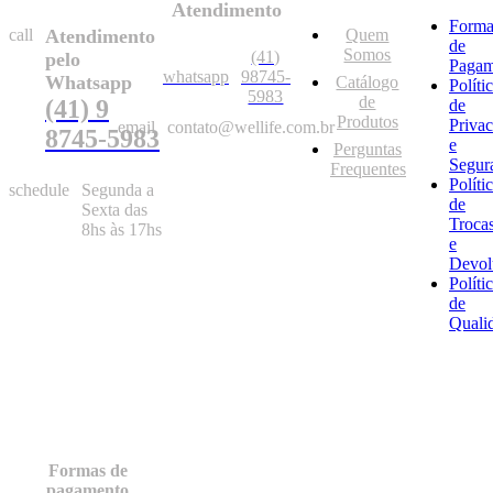
Atendimento
Forma
call
Atendimento
Quem
de
Somos
(41)
pelo
Pagam
whatsapp
98745-
Whatsapp
Catálogo
Políti
5983
de
(41) 9
de
Produtos
Priva
email
contato@wellife.com.br
8745-5983
e
Perguntas
Segur
Frequentes
Políti
schedule
Segunda a
de
Sexta das
Troca
8hs às 17hs
e
Devol
Políti
de
Quali
Formas de
pagamento