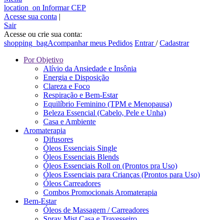
location_on
Informar CEP
Acesse sua conta
|
Sair
Acesse ou crie sua conta:
shopping_bag
Acompanhar meus Pedidos
Entrar
/
Cadastrar
Por Objetivo
Alívio da Ansiedade e Insônia
Energia e Disposição
Clareza e Foco
Respiração e Bem-Estar
Equilíbrio Feminino (TPM e Menopausa)
Beleza Essencial (Cabelo, Pele e Unha)
Casa e Ambiente
Aromaterapia
Difusores
Óleos Essenciais Single
Óleos Essenciais Blends
Óleos Essenciais Roll on (Prontos pra Uso)
Óleos Essenciais para Crianças (Prontos para Uso)
Óleos Carreadores
Combos Promocionais Aromaterapia
Bem-Estar
Óleos de Massagem / Carreadores
Spray Mist Casa e Travesseiro