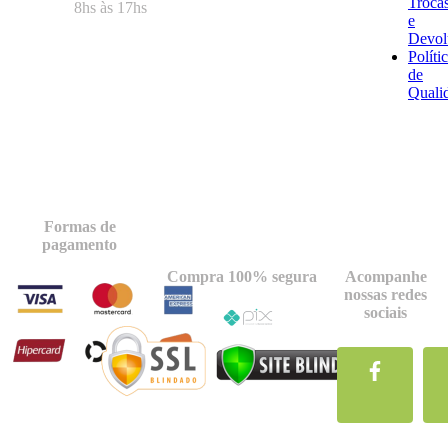
Troca
8hs às 17hs
e
Devol
Políti
de
Quali
Formas de
pagamento
Compra 100% segura
Acompanhe
nossas redes
sociais