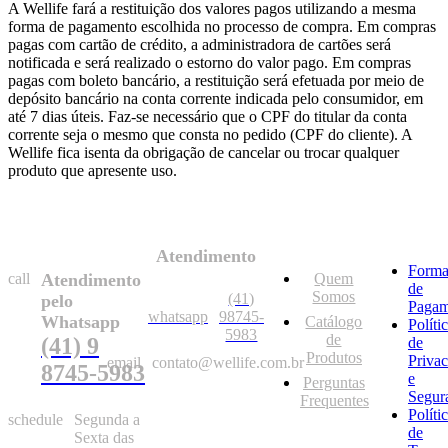
A Wellife fará a restituição dos valores pagos utilizando a mesma
forma de pagamento escolhida no processo de compra. Em compras
pagas com cartão de crédito, a administradora de cartões será
notificada e será realizado o estorno do valor pago. Em compras
pagas com boleto bancário, a restituição será efetuada por meio de
depósito bancário na conta corrente indicada pelo consumidor, em
até 7 dias úteis. Faz-se necessário que o CPF do titular da conta
corrente seja o mesmo que consta no pedido (CPF do cliente). A
Wellife fica isenta da obrigação de cancelar ou trocar qualquer
produto que apresente uso.
Atendimento
Forma
call
Atendimento
Quem
de
Somos
(41)
pelo
Pagam
whatsapp
98745-
Whatsapp
Catálogo
Políti
5983
de
(41) 9
de
Produtos
Priva
email
contato@wellife.com.br
8745-5983
e
Perguntas
Segur
Frequentes
Políti
schedule
Segunda a
de
Sexta das