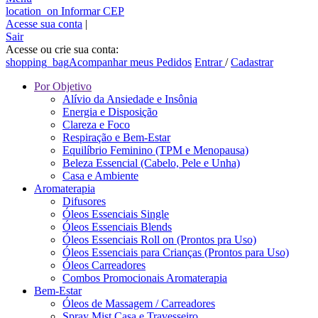
location_on
Informar CEP
Acesse sua conta
|
Sair
Acesse ou crie sua conta:
shopping_bag
Acompanhar meus Pedidos
Entrar
/
Cadastrar
Por Objetivo
Alívio da Ansiedade e Insônia
Energia e Disposição
Clareza e Foco
Respiração e Bem-Estar
Equilíbrio Feminino (TPM e Menopausa)
Beleza Essencial (Cabelo, Pele e Unha)
Casa e Ambiente
Aromaterapia
Difusores
Óleos Essenciais Single
Óleos Essenciais Blends
Óleos Essenciais Roll on (Prontos pra Uso)
Óleos Essenciais para Crianças (Prontos para Uso)
Óleos Carreadores
Combos Promocionais Aromaterapia
Bem-Estar
Óleos de Massagem / Carreadores
Spray Mist Casa e Travesseiro