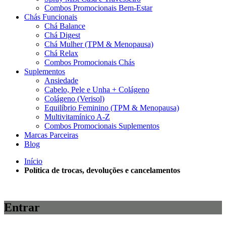
Combos Promocionais Bem-Estar
Chás Funcionais
Chá Balance
Chá Digest
Chá Mulher (TPM & Menopausa)
Chá Relax
Combos Promocionais Chás
Suplementos
Ansiedade
Cabelo, Pele e Unha + Colágeno
Colágeno (Verisol)
Equilíbrio Feminino (TPM & Menopausa)
Multivitamínico A-Z
Combos Promocionais Suplementos
Marcas Parceiras
Blog
Início
Política de trocas, devoluções e cancelamentos
Entrar