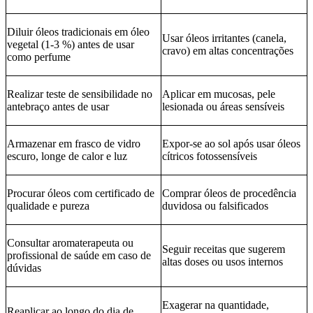
Diluir óleos tradicionais em óleo
Usar óleos irritantes (canela,
vegetal (1-3 %) antes de usar
cravo) em altas concentrações
como perfume
Realizar teste de sensibilidade no
Aplicar em mucosas, pele
antebraço antes de usar
lesionada ou áreas sensíveis
Armazenar em frasco de vidro
Expor‑se ao sol após usar óleos
escuro, longe de calor e luz
cítricos fotossensíveis
Procurar óleos com certificado de
Comprar óleos de procedência
qualidade e pureza
duvidosa ou falsificados
Consultar aromaterapeuta ou
Seguir receitas que sugerem
profissional de saúde em caso de
altas doses ou usos internos
dúvidas
Exagerar na quantidade,
Reaplicar ao longo do dia de