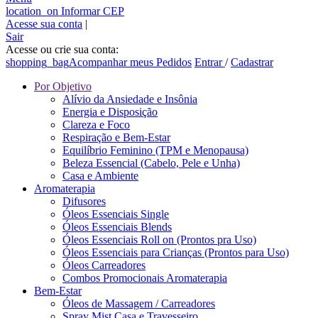
location_on
Informar CEP
Acesse sua conta
|
Sair
Acesse ou crie sua conta:
shopping_bag
Acompanhar meus Pedidos
Entrar
/
Cadastrar
Por Objetivo
Alívio da Ansiedade e Insônia
Energia e Disposição
Clareza e Foco
Respiração e Bem-Estar
Equilíbrio Feminino (TPM e Menopausa)
Beleza Essencial (Cabelo, Pele e Unha)
Casa e Ambiente
Aromaterapia
Difusores
Óleos Essenciais Single
Óleos Essenciais Blends
Óleos Essenciais Roll on (Prontos pra Uso)
Óleos Essenciais para Crianças (Prontos para Uso)
Óleos Carreadores
Combos Promocionais Aromaterapia
Bem-Estar
Óleos de Massagem / Carreadores
Spray Mist Casa e Travesseiro