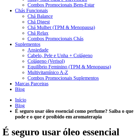
Combos Promocionais Bem-Estar
Chás Funcionais
Chá Balance
Chá Digest
Chá Mulher (TPM & Menopausa)
Chá Relax
Combos Promocionais Chás
Suplementos
Ansiedade
Cabelo, Pele e Unha + Colágeno
Colágeno (Verisol)
Equilíbrio Feminino (TPM & Menopausa)
Multivitamínico A-Z
Combos Promocionais Suplementos
Marcas Parceiras
Blog
Início
Blog
É seguro usar óleo essencial como perfume? Saiba o que
pode e o que é proibido em aromaterapia
É seguro usar óleo essencial