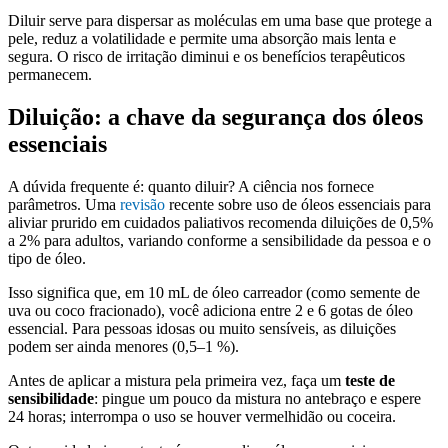
Diluir serve para dispersar as moléculas em uma base que protege a
pele, reduz a volatilidade e permite uma absorção mais lenta e
segura. O risco de irritação diminui e os benefícios terapêuticos
permanecem.
Diluição: a chave da segurança dos óleos
essenciais
A dúvida frequente é: quanto diluir? A ciência nos fornece
parâmetros. Uma
revisão
recente sobre uso de óleos essenciais para
aliviar prurido em cuidados paliativos recomenda diluições de 0,5%
a 2% para adultos, variando conforme a sensibilidade da pessoa e o
tipo de óleo.
Isso significa que, em 10 mL de óleo carreador (como semente de
uva ou coco fracionado), você adiciona entre 2 e 6 gotas de óleo
essencial. Para pessoas idosas ou muito sensíveis, as diluições
podem ser ainda menores (0,5–1 %).
Antes de aplicar a mistura pela primeira vez, faça um
teste de
sensibilidade
: pingue um pouco da mistura no antebraço e espere
24 horas; interrompa o uso se houver vermelhidão ou coceira.