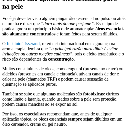
na pele
Você já deve ter visto alguém pingar óleo essencial no pulso ou atrás
da orelha e dizer que
“dura mais do que perfume”
. Esse tipo de
prática ignora um princípio básico de aromaterapia:
óleos essenciais
são altamente concentrados
e foram feitos para serem diluídos.
O
Instituto Tisserand
, referência internacional em segurança na
aromaterapia, lembra que
“a principal razão para diluir é evitar
irritações ou outras reações cutâneas”
, pois o efeito terapêutico e o
risco são dependentes da
concentração
.
Muitos constituintes de óleos, como eugenol (presente no cravo) ou
aldeídos (presentes em canela e citronela), ativam canais de dor e
calor na pele (chamados TRP) e podem causar sensação de
queimação se aplicados puros.
Também se sabe que algumas moléculas são
fototóxicas
: cítricos
como limão e laranja, quando usados sobre a pele sem proteção,
podem causar manchas ao se expor ao sol.
Por isso, os especialistas recomendam que, antes de qualquer
aplicação tópica, os óleos essenciais
sempre
sejam diluídos em um
óleo carreador, creme ou gel neutro.