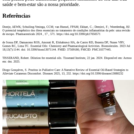
saúde e bem‑estar são a nossa prioridade.
Referências
Dontje, AEWK; Schuiling-Veninga, CCM; van Hunsel, FPAM; Ekhart, C.; Demirci, F.; Woerdenbag, HJ.
O potencial terapêutico dos óleos essenciais no tratamento de condições inflamatórias da pele: uma revisão
de escopo. Pharmaceuticals 2024 , 17 , 571. https://doi.org/10.3390/ph17050571
de Sousa DP, Damasceno ROS, Amorati R, Elshabrawy HA, de Castro RD, Bezerra DP, Nunes VRV,
Gomes RC, Lima TC. Essential Oils: Chemistry and Pharmacological Activities. Biomolecules. 2023 Jul
18;13(7):1144. doi: 10.3390/biom13071144. PMID: 37509180; PMCID: PMC10377445.
TISSERAND, Robert. Dilution for essential oils. Tisserand Institute, 22 jan. 2024. Disponível em: Acesso
em: dez. 2025.
Diogo Gonçalves, S. Pruritus in Palliative Care: A Narrative Review of Essential Oil-Based Strategies to
Alleviate Cutaneous Discomfort. Diseases 2025, 13, 232. https://doi.org/10.3390/diseases13080232