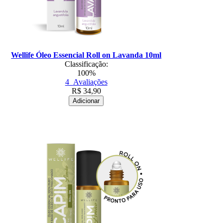
Wellife Óleo Essencial Roll on Lavanda 10ml
Classificação:
100%
4
Avaliações
R$
34,90
Adicionar