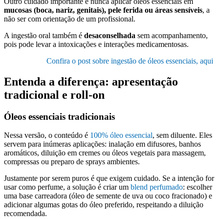
Outro cuidado importante é nunca aplicar óleos essenciais em
mucosas (boca, nariz, genitais), pele ferida ou áreas sensíveis
, a
não ser com orientação de um profissional.
A ingestão oral também é
desaconselhada
sem acompanhamento,
pois pode levar a intoxicações e interações medicamentosas.
Confira o post sobre ingestão de óleos essenciais, aqui
Entenda a diferença: apresentação
tradicional e roll‑on
Óleos essenciais tradicionais
Nessa versão, o conteúdo é
100% óleo essencial
, sem diluente. Eles
servem para inúmeras aplicações: inalação em difusores, banhos
aromáticos, diluição em cremes ou óleos vegetais para massagem,
compressas ou preparo de sprays ambientes.
Justamente por serem puros é que exigem cuidado. Se a intenção for
usar como perfume, a solução é criar um
blend perfumado
: escolher
uma base carreadora (óleo de semente de uva ou coco fracionado) e
adicionar algumas gotas do óleo preferido, respeitando a diluição
recomendada.