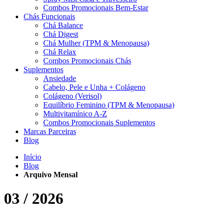
Combos Promocionais Bem-Estar
Chás Funcionais
Chá Balance
Chá Digest
Chá Mulher (TPM & Menopausa)
Chá Relax
Combos Promocionais Chás
Suplementos
Ansiedade
Cabelo, Pele e Unha + Colágeno
Colágeno (Verisol)
Equilíbrio Feminino (TPM & Menopausa)
Multivitamínico A-Z
Combos Promocionais Suplementos
Marcas Parceiras
Blog
Início
Blog
Arquivo Mensal
03 / 2026