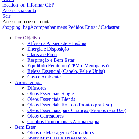
location_on
Informar CEP
Acesse sua conta
|
Sair
Acesse ou crie sua conta:
shopping_bag
Acompanhar meus Pedidos
Entrar
/
Cadastrar
Por Objetivo
Alívio da Ansiedade e Insônia
Energia e Disposição
Clareza e Foco
Respiração e Bem-Estar
Equilíbrio Feminino (TPM e Menopausa)
Beleza Essencial (Cabelo, Pele e Unha)
Casa e Ambiente
Aromaterapia
Difusores
Óleos Essenciais Single
Óleos Essenciais Blends
Óleos Essenciais Roll on (Prontos pra Uso)
Óleos Essenciais para Crianças (Prontos para Uso)
Óleos Carreadores
Combos Promocionais Aromaterapia
Bem-Estar
Óleos de Massagem / Carreadores
Spray Mist Casa e Travesseiro