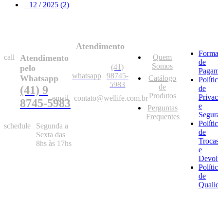
12 / 2025 (2)
Atendimento
Forma
call
Atendimento
Quem
de
Somos
(41)
pelo
Pagam
whatsapp
98745-
Whatsapp
Catálogo
Políti
5983
de
(41) 9
de
Produtos
Priva
email
contato@wellife.com.br
8745-5983
e
Perguntas
Segur
Frequentes
Políti
schedule
Segunda a
de
Sexta das
Troca
8hs às 17hs
e
Devol
Políti
de
Quali