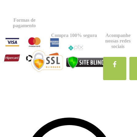
Formas de
pagamento
Compra 100% segura
Acompanhe
nossas redes
sociais