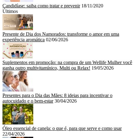
Candidíase: saiba como tratar e prevenir
18/11/2020
Últimos
Presente de Dia dos Namorados: transforme o amor em uma
experiência aromática
02/06/2026
Suplementos em promoção: na compra de um Wellife Mulher você
ganha outro multivitamínico, Multi ou Relax!
19/05/2026
Presentes para o Dia das Mães: 8 ideias para incentivar o
autocuidado e o bem-estar
30/04/2026
Óleo essencial de canela: o que é, para que serve e como usar
22/04/2026