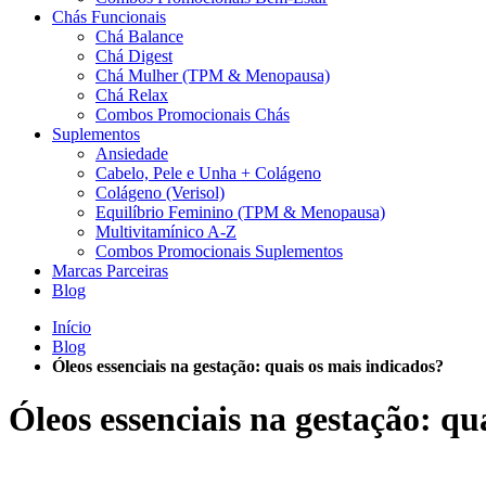
Chás Funcionais
Chá Balance
Chá Digest
Chá Mulher (TPM & Menopausa)
Chá Relax
Combos Promocionais Chás
Suplementos
Ansiedade
Cabelo, Pele e Unha + Colágeno
Colágeno (Verisol)
Equilíbrio Feminino (TPM & Menopausa)
Multivitamínico A-Z
Combos Promocionais Suplementos
Marcas Parceiras
Blog
Início
Blog
Óleos essenciais na gestação: quais os mais indicados?
Óleos essenciais na gestação: qu