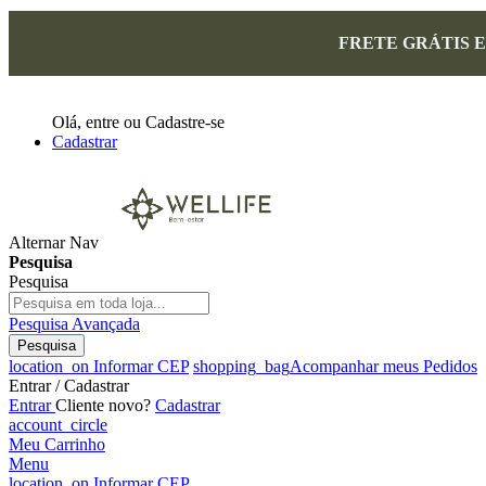
FRETE GRÁTIS 
Olá,
entre
ou
Cadastre-se
Cadastrar
Alternar Nav
Pesquisa
Pesquisa
Pesquisa Avançada
Pesquisa
location_on
Informar CEP
shopping_bag
Acompanhar meus Pedidos
Entrar / Cadastrar
Entrar
Cliente novo?
Cadastrar
account_circle
Meu Carrinho
Menu
location_on
Informar CEP