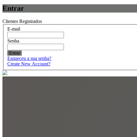
Entrar
Clientes Registrados
E-mail
Senha
Entrar
Esqueceu a sua senha?
Create New Account?