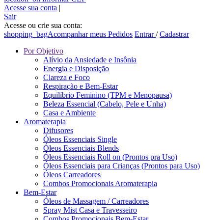
Acesse sua conta
|
Sair
Acesse ou crie sua conta:
shopping_bag
Acompanhar meus Pedidos
Entrar
/
Cadastrar
Por Objetivo
Alívio da Ansiedade e Insônia
Energia e Disposição
Clareza e Foco
Respiração e Bem-Estar
Equilíbrio Feminino (TPM e Menopausa)
Beleza Essencial (Cabelo, Pele e Unha)
Casa e Ambiente
Aromaterapia
Difusores
Óleos Essenciais Single
Óleos Essenciais Blends
Óleos Essenciais Roll on (Prontos pra Uso)
Óleos Essenciais para Crianças (Prontos para Uso)
Óleos Carreadores
Combos Promocionais Aromaterapia
Bem-Estar
Óleos de Massagem / Carreadores
Spray Mist Casa e Travesseiro
Combos Promocionais Bem-Estar