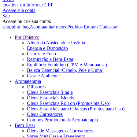
location_on
Informar CEP
Acesse sua conta
|
Sair
Acesse ou crie sua conta:
shopping_bag
Acompanhar meus Pedidos
Entrar
/
Cadastrar
Por Objetivo
Alívio da Ansiedade e Insônia
Energia e Disposição
Clareza e Foco
Respiração e Bem-Estar
Equilíbrio Feminino (TPM e Menopausa)
Beleza Essencial (Cabelo, Pele e Unha)
Casa e Ambiente
Aromaterapia
Difusores
Óleos Essenciais Single
Óleos Essenciais Blends
Óleos Essenciais Roll on (Prontos pra Uso)
Óleos Essenciais para Crianças (Prontos para Uso)
Óleos Carreadores
Combos Promocionais Aromaterapia
Bem-Estar
Óleos de Massagem / Carreadores
Spray Mist Casa e Travesseiro