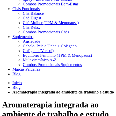
Combos Promocionais Bem-Estar
Chás Funcionais
Chá Balance
Chá Digest
Chá Mulher (TPM & Menopausa)
Chá Relax
Combos Promocionais Chás
Suplementos
Ansiedade
Cabelo, Pele e Unha + Colágeno
Colágeno (Verisol)
Equilíbrio Feminino (TPM & Menopausa)
Multivitamínico A-Z
Combos Promocionais Suplementos
Marcas Parceiras
Blog
Início
Blog
Aromaterapia integrada ao ambiente de trabalho e estudo
Aromaterapia integrada ao
ambiente de trabalho e estudo