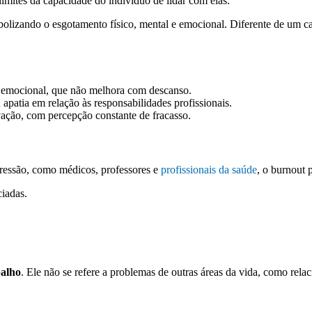
limites da capacidade do indivíduo de lidar com elas.
bolizando o esgotamento físico, mental e emocional. Diferente de um ca
e emocional, que não melhora com descanso.
 apatia em relação às responsabilidades profissionais.
vação, com percepção constante de fracasso.
ressão, como médicos, professores e
profissionais da saúde
, o burnout 
iadas.
balho
. Ele não se refere a problemas de outras áreas da vida, como rela