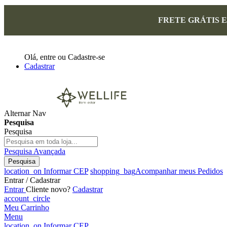
FRETE GRÁTIS 
Olá,
entre
ou
Cadastre-se
Cadastrar
Alternar Nav
Pesquisa
Pesquisa
Pesquisa Avançada
Pesquisa
location_on
Informar CEP
shopping_bag
Acompanhar meus Pedidos
Entrar / Cadastrar
Entrar
Cliente novo?
Cadastrar
account_circle
Meu Carrinho
Menu
location_on
Informar CEP