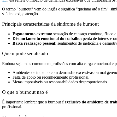
11
), ela reflete o impacto de demandas excessivas que ultrapassam os 
O termo "burnout" vem do inglês e significa "queimar até o fim", sim
saúde e exige atenção.
Principais características da síndrome de burnout
Esgotamento extremo:
sensação de cansaço contínuo, físico 
Distanciamento emocional do trabalho:
perda de interesse ou
Baixa realização pessoal:
sentimentos de ineficácia e desmoti
Quem pode ser afetado
Embora seja mais comum em profissões com alta carga emocional e p
Ambientes de trabalho com demandas excessivas ou mal gerenc
Falta de apoio ou reconhecimento profissional.
Metas impossíveis ou responsabilidades desproporcionais.
O que o burnout não é
É importante lembrar que o burnout é
exclusivo do ambiente de tra
profissional.