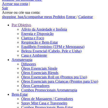
Acesse sua conta
|
Sair
Acesse ou crie sua conta:
shopping_bag
Acompanhar meus Pedidos
Entrar
/
Cadastrar
Por Objetivo
Alívio da Ansiedade e Insônia
Energia e Disposição
Clareza e Foco
Respiração e Bem-Estar
Equilíbrio Feminino (TPM e Menopausa)
Beleza Essencial (Cabelo, Pele e Unha)
Casa e Ambiente
Aromaterapia
Difusores
Óleos Essenciais Single
Óleos Essenciais Blends
Óleos Essenciais Roll on (Prontos pra Uso)
Óleos Essenciais para Crianças (Prontos para Uso)
Óleos Carreadores
Combos Promocionais Aromaterapia
Bem-Estar
Óleos de Massagem / Carreadores
Spray Mist Casa e Travesseiro
Combos Promocionais Bem-Estar