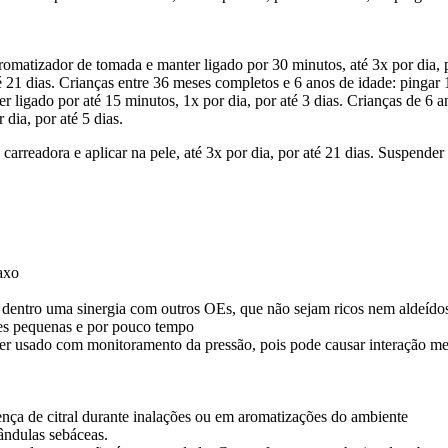
romatizador de tomada e manter ligado por 30 minutos, até 3x por dia, 
té 21 dias. Crianças entre 36 meses completos e 6 anos de idade: pingar
 ligado por até 15 minutos, 1x por dia, por até 3 dias. Crianças de 6 
dia, por até 5 dias.
carreadora e aplicar na pele, até 3x por dia, por até 21 dias. Suspender 
axo
 dentro uma sinergia com outros OEs, que não sejam ricos nem aldeídos,
ções pequenas e por pouco tempo
r ser usado com monitoramento da pressão, pois pode causar interação m
ença de citral durante inalações ou em aromatizações do ambiente
ândulas sebáceas.