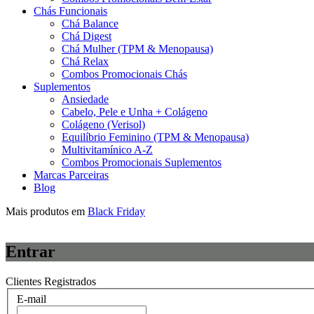
Chás Funcionais
Chá Balance
Chá Digest
Chá Mulher (TPM & Menopausa)
Chá Relax
Combos Promocionais Chás
Suplementos
Ansiedade
Cabelo, Pele e Unha + Colágeno
Colágeno (Verisol)
Equilíbrio Feminino (TPM & Menopausa)
Multivitamínico A-Z
Combos Promocionais Suplementos
Marcas Parceiras
Blog
Mais produtos em
Black Friday
Entrar
Clientes Registrados
E-mail