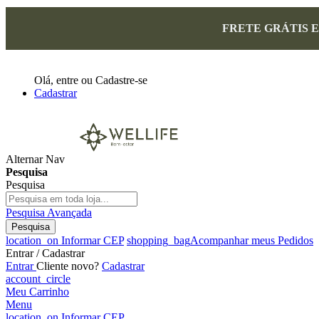
FRETE GRÁTIS 
Olá,
entre
ou
Cadastre-se
Cadastrar
Alternar Nav
Pesquisa
Pesquisa
Pesquisa Avançada
Pesquisa
location_on
Informar CEP
shopping_bag
Acompanhar meus Pedidos
Entrar / Cadastrar
Entrar
Cliente novo?
Cadastrar
account_circle
Meu Carrinho
Menu
location_on
Informar CEP