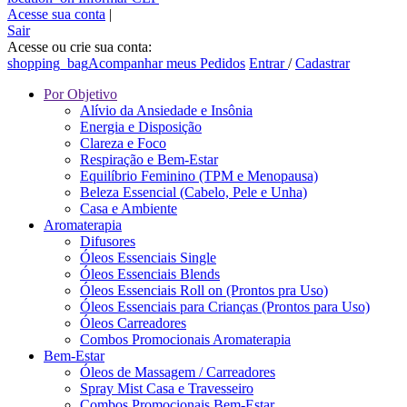
Acesse sua conta
|
Sair
Acesse ou crie sua conta:
shopping_bag
Acompanhar meus Pedidos
Entrar
/
Cadastrar
Por Objetivo
Alívio da Ansiedade e Insônia
Energia e Disposição
Clareza e Foco
Respiração e Bem-Estar
Equilíbrio Feminino (TPM e Menopausa)
Beleza Essencial (Cabelo, Pele e Unha)
Casa e Ambiente
Aromaterapia
Difusores
Óleos Essenciais Single
Óleos Essenciais Blends
Óleos Essenciais Roll on (Prontos pra Uso)
Óleos Essenciais para Crianças (Prontos para Uso)
Óleos Carreadores
Combos Promocionais Aromaterapia
Bem-Estar
Óleos de Massagem / Carreadores
Spray Mist Casa e Travesseiro
Combos Promocionais Bem-Estar