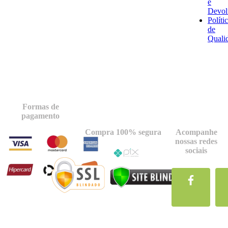
e
Devol
Políti
de
Quali
Formas de
pagamento
Compra 100% segura
Acompanhe
nossas redes
sociais