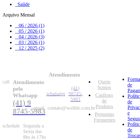
Saúde
Arquivo Mensal
06 / 2026 (1)
05 / 2026 (1)
04 / 2026 (3)
03 / 2026 (1)
12 / 2025 (2)
Atendimento
Forma
call
Atendimento
Quem
de
Somos
(41)
pelo
Pagam
whatsapp
98745-
Whatsapp
Catálogo
Políti
5983
de
(41) 9
de
Produtos
Priva
email
contato@wellife.com.br
8745-5983
e
Perguntas
Segur
Frequentes
Políti
schedule
Segunda a
de
Sexta das
Troca
8hs às 17hs