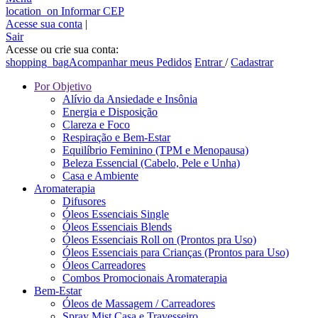
location_on
Informar CEP
Acesse sua conta
|
Sair
Acesse ou crie sua conta:
shopping_bag
Acompanhar meus Pedidos
Entrar
/
Cadastrar
Por Objetivo
Alívio da Ansiedade e Insônia
Energia e Disposição
Clareza e Foco
Respiração e Bem-Estar
Equilíbrio Feminino (TPM e Menopausa)
Beleza Essencial (Cabelo, Pele e Unha)
Casa e Ambiente
Aromaterapia
Difusores
Óleos Essenciais Single
Óleos Essenciais Blends
Óleos Essenciais Roll on (Prontos pra Uso)
Óleos Essenciais para Crianças (Prontos para Uso)
Óleos Carreadores
Combos Promocionais Aromaterapia
Bem-Estar
Óleos de Massagem / Carreadores
Spray Mist Casa e Travesseiro