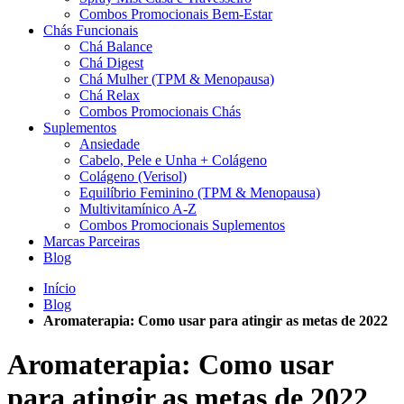
Combos Promocionais Bem-Estar
Chás Funcionais
Chá Balance
Chá Digest
Chá Mulher (TPM & Menopausa)
Chá Relax
Combos Promocionais Chás
Suplementos
Ansiedade
Cabelo, Pele e Unha + Colágeno
Colágeno (Verisol)
Equilíbrio Feminino (TPM & Menopausa)
Multivitamínico A-Z
Combos Promocionais Suplementos
Marcas Parceiras
Blog
Início
Blog
Aromaterapia: Como usar para atingir as metas de 2022
Aromaterapia: Como usar
para atingir as metas de 2022