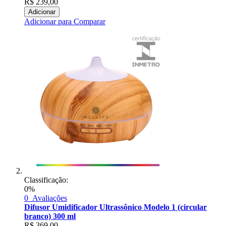
R$
239,00
Adicionar
Adicionar para Comparar
Classificação:
0%
0
Avaliações
Difusor Umidificador Ultrassônico Modelo 1 (circular
branco) 300 ml
R$
369,00