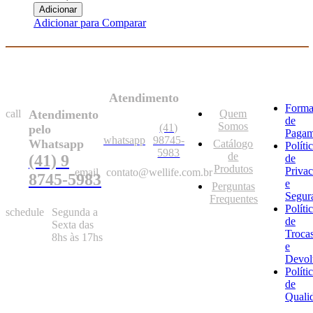
Adicionar
Adicionar para Comparar
Atendimento
Forma
call
Atendimento
Quem
de
Somos
(41)
pelo
Pagam
whatsapp
98745-
Whatsapp
Catálogo
Políti
5983
de
(41) 9
de
Produtos
Priva
email
contato@wellife.com.br
8745-5983
e
Perguntas
Segur
Frequentes
Políti
schedule
Segunda a
de
Sexta das
Troca
8hs às 17hs
e
Devol
Políti
de
Quali