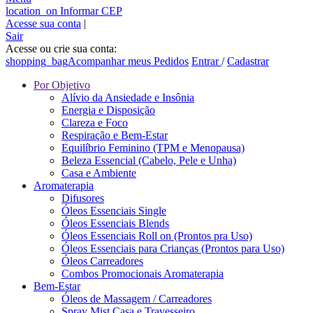
location_on
Informar CEP
Acesse sua conta
|
Sair
Acesse ou crie sua conta:
shopping_bag
Acompanhar meus Pedidos
Entrar
/
Cadastrar
Por Objetivo
Alívio da Ansiedade e Insônia
Energia e Disposição
Clareza e Foco
Respiração e Bem-Estar
Equilíbrio Feminino (TPM e Menopausa)
Beleza Essencial (Cabelo, Pele e Unha)
Casa e Ambiente
Aromaterapia
Difusores
Óleos Essenciais Single
Óleos Essenciais Blends
Óleos Essenciais Roll on (Prontos pra Uso)
Óleos Essenciais para Crianças (Prontos para Uso)
Óleos Carreadores
Combos Promocionais Aromaterapia
Bem-Estar
Óleos de Massagem / Carreadores
Spray Mist Casa e Travesseiro