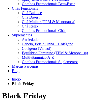
Combos Promocionais Bem-Estar
Chás Funcionais
Chá Balance
Chá Digest
Chá Mulher (TPM & Menopausa)
Chá Relax
Combos Promocionais Chás
Suplementos
Ansiedade
Cabelo, Pele e Unha + Colágeno
Colágeno (Verisol)
Equilíbrio Feminino (TPM & Menopausa)
Multivitamínico A-Z
Combos Promocionais Suplementos
Marcas Parceiras
Blog
Início
Black Friday
Black Friday