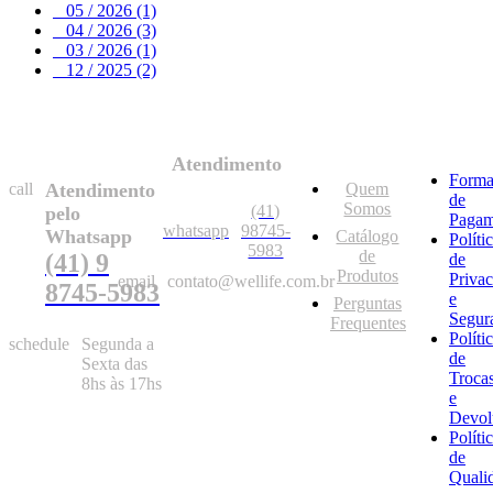
05 / 2026 (1)
04 / 2026 (3)
03 / 2026 (1)
12 / 2025 (2)
Atendimento
Forma
call
Atendimento
Quem
de
Somos
(41)
pelo
Pagam
whatsapp
98745-
Whatsapp
Catálogo
Políti
5983
de
(41) 9
de
Produtos
Priva
email
contato@wellife.com.br
8745-5983
e
Perguntas
Segur
Frequentes
Políti
schedule
Segunda a
de
Sexta das
Troca
8hs às 17hs
e
Devol
Políti
de
Quali