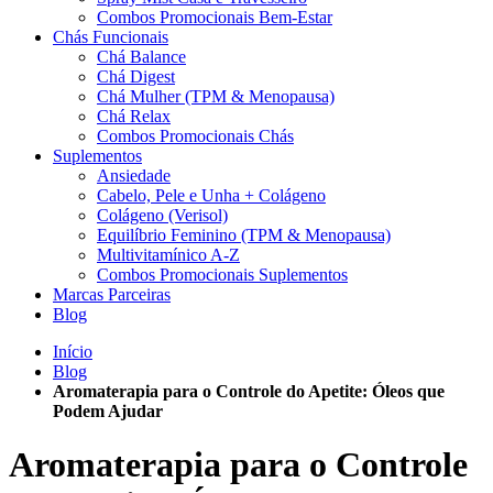
Combos Promocionais Bem-Estar
Chás Funcionais
Chá Balance
Chá Digest
Chá Mulher (TPM & Menopausa)
Chá Relax
Combos Promocionais Chás
Suplementos
Ansiedade
Cabelo, Pele e Unha + Colágeno
Colágeno (Verisol)
Equilíbrio Feminino (TPM & Menopausa)
Multivitamínico A-Z
Combos Promocionais Suplementos
Marcas Parceiras
Blog
Início
Blog
Aromaterapia para o Controle do Apetite: Óleos que
Podem Ajudar
Aromaterapia para o Controle