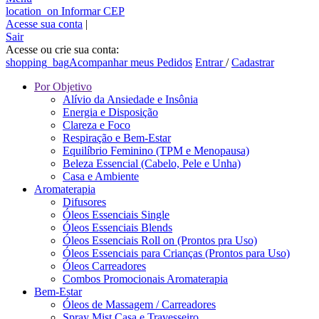
location_on
Informar CEP
Acesse sua conta
|
Sair
Acesse ou crie sua conta:
shopping_bag
Acompanhar meus Pedidos
Entrar
/
Cadastrar
Por Objetivo
Alívio da Ansiedade e Insônia
Energia e Disposição
Clareza e Foco
Respiração e Bem-Estar
Equilíbrio Feminino (TPM e Menopausa)
Beleza Essencial (Cabelo, Pele e Unha)
Casa e Ambiente
Aromaterapia
Difusores
Óleos Essenciais Single
Óleos Essenciais Blends
Óleos Essenciais Roll on (Prontos pra Uso)
Óleos Essenciais para Crianças (Prontos para Uso)
Óleos Carreadores
Combos Promocionais Aromaterapia
Bem-Estar
Óleos de Massagem / Carreadores
Spray Mist Casa e Travesseiro