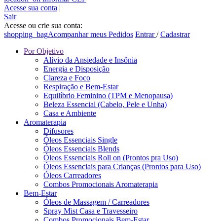
Acesse sua conta
|
Sair
Acesse ou crie sua conta:
shopping_bag
Acompanhar meus Pedidos
Entrar
/
Cadastrar
Por Objetivo
Alívio da Ansiedade e Insônia
Energia e Disposição
Clareza e Foco
Respiração e Bem-Estar
Equilíbrio Feminino (TPM e Menopausa)
Beleza Essencial (Cabelo, Pele e Unha)
Casa e Ambiente
Aromaterapia
Difusores
Óleos Essenciais Single
Óleos Essenciais Blends
Óleos Essenciais Roll on (Prontos pra Uso)
Óleos Essenciais para Crianças (Prontos para Uso)
Óleos Carreadores
Combos Promocionais Aromaterapia
Bem-Estar
Óleos de Massagem / Carreadores
Spray Mist Casa e Travesseiro
Combos Promocionais Bem-Estar