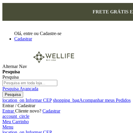
FRETE GRÁTIS 
Olá,
entre
ou
Cadastre-se
Cadastrar
Alternar Nav
Pesquisa
Pesquisa
Pesquisa Avançada
Pesquisa
location_on
Informar CEP
shopping_bag
Acompanhar meus Pedidos
Entrar / Cadastrar
Entrar
Cliente novo?
Cadastrar
account_circle
Meu Carrinho
Menu
location_on
Informar CEP