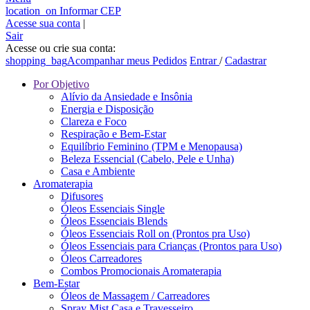
location_on
Informar CEP
Acesse sua conta
|
Sair
Acesse ou crie sua conta:
shopping_bag
Acompanhar meus Pedidos
Entrar
/
Cadastrar
Por Objetivo
Alívio da Ansiedade e Insônia
Energia e Disposição
Clareza e Foco
Respiração e Bem-Estar
Equilíbrio Feminino (TPM e Menopausa)
Beleza Essencial (Cabelo, Pele e Unha)
Casa e Ambiente
Aromaterapia
Difusores
Óleos Essenciais Single
Óleos Essenciais Blends
Óleos Essenciais Roll on (Prontos pra Uso)
Óleos Essenciais para Crianças (Prontos para Uso)
Óleos Carreadores
Combos Promocionais Aromaterapia
Bem-Estar
Óleos de Massagem / Carreadores
Spray Mist Casa e Travesseiro