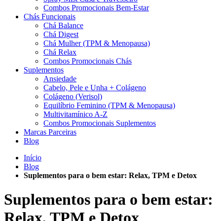
Combos Promocionais Bem-Estar
Chás Funcionais
Chá Balance
Chá Digest
Chá Mulher (TPM & Menopausa)
Chá Relax
Combos Promocionais Chás
Suplementos
Ansiedade
Cabelo, Pele e Unha + Colágeno
Colágeno (Verisol)
Equilíbrio Feminino (TPM & Menopausa)
Multivitamínico A-Z
Combos Promocionais Suplementos
Marcas Parceiras
Blog
Início
Blog
Suplementos para o bem estar: Relax, TPM e Detox
Suplementos para o bem estar:
Relax, TPM e Detox