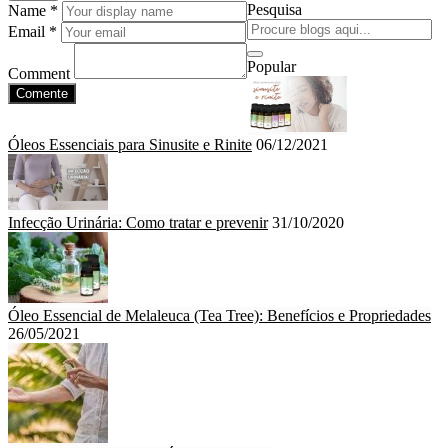
Pesquisa
Name *
Email *
Popular
Comment
Comente
Óleos Essenciais para Sinusite e Rinite
06/12/2021
Infecção Urinária: Como tratar e prevenir
31/10/2020
Óleo Essencial de Melaleuca (Tea Tree): Benefícios e Propriedades
26/05/2021