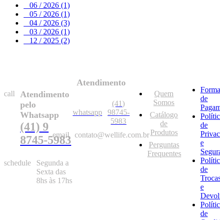
06 / 2026 (1)
05 / 2026 (1)
04 / 2026 (3)
03 / 2026 (1)
12 / 2025 (2)
Atendimento
Forma
call
Atendimento
Quem
de
Somos
(41)
pelo
Pagam
whatsapp
98745-
Whatsapp
Catálogo
Políti
5983
de
(41) 9
de
Produtos
Priva
email
contato@wellife.com.br
8745-5983
e
Perguntas
Segur
Frequentes
Políti
schedule
Segunda a
de
Sexta das
Troca
8hs às 17hs
e
Devol
Políti
de