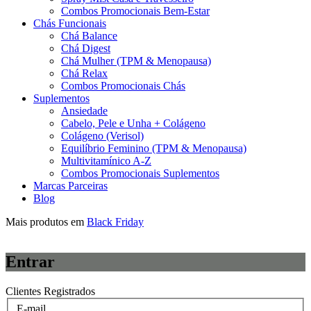
Combos Promocionais Bem-Estar
Chás Funcionais
Chá Balance
Chá Digest
Chá Mulher (TPM & Menopausa)
Chá Relax
Combos Promocionais Chás
Suplementos
Ansiedade
Cabelo, Pele e Unha + Colágeno
Colágeno (Verisol)
Equilíbrio Feminino (TPM & Menopausa)
Multivitamínico A-Z
Combos Promocionais Suplementos
Marcas Parceiras
Blog
Mais produtos em
Black Friday
Entrar
Clientes Registrados
E-mail