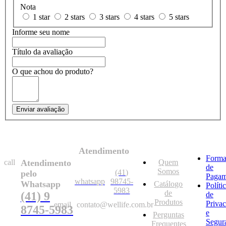
Nota
1 star
2 stars
3 stars
4 stars
5 stars
Informe seu nome
Título da avaliação
O que achou do produto?
Enviar avaliação
Atendimento
Forma
call
Atendimento
Quem
de
Somos
(41)
pelo
Pagam
whatsapp
98745-
Whatsapp
Catálogo
Políti
5983
de
(41) 9
de
Produtos
Priva
email
contato@wellife.com.br
8745-5983
e
Perguntas
Segur
Frequentes