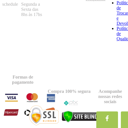
Políti
schedule
Segunda a
de
Sexta das
Troca
8hs às 17hs
e
Devol
Políti
de
Quali
Formas de
pagamento
Compra 100% segura
Acompanhe
nossas redes
sociais