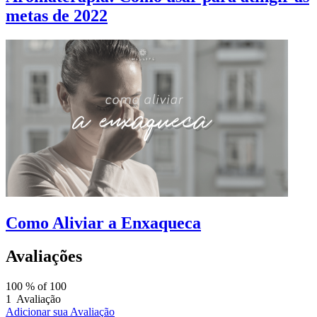
metas de 2022
Como Aliviar a Enxaqueca
Avaliações
100
% of
100
1
Avaliação
Adicionar sua Avaliação