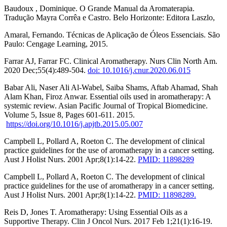
Baudoux , Dominique. O Grande Manual da Aromaterapia.
Tradução Mayra Corrêa e Castro. Belo Horizonte: Editora Laszlo,
Amaral, Fernando. Técnicas de Aplicação de Óleos Essenciais. São
Paulo: Cengage Learning, 2015.
Farrar AJ, Farrar FC. Clinical Aromatherapy. Nurs Clin North Am.
2020 Dec;55(4):489-504.
doi: 10.1016/j.cnur.2020.06.015
Babar Ali, Naser Ali Al-Wabel, Saiba Shams, Aftab Ahamad, Shah
Alam Khan, Firoz Anwar. Essential oils used in aromatherapy: A
systemic review. Asian Pacific Journal of Tropical Biomedicine.
Volume 5, Issue 8, Pages 601-611. 2015.
https://doi.org/10.1016/j.apjtb.2015.05.007
Campbell L, Pollard A, Roeton C. The development of clinical
practice guidelines for the use of aromatherapy in a cancer setting.
Aust J Holist Nurs. 2001 Apr;8(1):14-22.
PMID: 11898289
Campbell L, Pollard A, Roeton C. The development of clinical
practice guidelines for the use of aromatherapy in a cancer setting.
Aust J Holist Nurs. 2001 Apr;8(1):14-22.
PMID: 11898289.
Reis D, Jones T. Aromatherapy: Using Essential Oils as a
Supportive Therapy. Clin J Oncol Nurs. 2017 Feb 1;21(1):16-19.