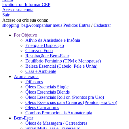
location_on
Informar CEP
Acesse sua conta
|
Sair
Acesse ou crie sua conta:
shopping_bag
Acompanhar meus Pedidos
Entrar
/
Cadastrar
Por Objetivo
Alívio da Ansiedade e Insônia
Energia e Disposição
Clareza e Foco
Respiração e Bem-Estar
Equilíbrio Feminino (TPM e Menopausa)
Beleza Essencial (Cabelo, Pele e Unha)
Casa e Ambiente
Aromaterapia
Difusores
Óleos Essenciais Single
Óleos Essenciais Blends
Óleos Essenciais Roll on (Prontos pra Uso)
Óleos Essenciais para Crianças (Prontos para Uso)
Óleos Carreadores
Combos Promocionais Aromaterapia
Bem-Estar
Óleos de Massagem / Carreadores
Spray Mist Casa e Travesseiro