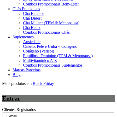
Combos Promocionais Bem-Estar
Chás Funcionais
Chá Balance
Chá Digest
Chá Mulher (TPM & Menopausa)
Chá Relax
Combos Promocionais Chás
Suplementos
Ansiedade
Cabelo, Pele e Unha + Colágeno
Colágeno (Verisol)
Equilíbrio Feminino (TPM & Menopausa)
Multivitamínico A-Z
Combos Promocionais Suplementos
Marcas Parceiras
Blog
Mais produtos em
Black Friday
Entrar
Clientes Registrados
E-mail