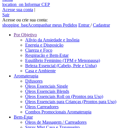
location_on
Informar CEP
Acesse sua conta
|
Sair
Acesse ou crie sua conta:
shopping_bag
Acompanhar meus Pedidos
Entrar
/
Cadastrar
Por Objetivo
Alívio da Ansiedade e Insônia
Energia e Disposição
Clareza e Foco
Respiração e Bem-Estar
Equilíbrio Feminino (TPM e Menopausa)
Beleza Essencial (Cabelo, Pele e Unha)
Casa e Ambiente
Aromaterapia
Difusores
Óleos Essenciais Single
Óleos Essenciais Blends
Óleos Essenciais Roll on (Prontos pra Uso)
Óleos Essenciais para Crianças (Prontos para Uso)
Óleos Carreadores
Combos Promocionais Aromaterapia
Bem-Estar
Óleos de Massagem / Carreadores
Spray Mist Casa e Travesseiro