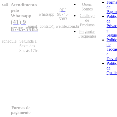
Forma
call
Atendimento
Quem
de
Somos
(41)
pelo
Pagam
whatsapp
98745-
Whatsapp
Catálogo
Políti
5983
de
(41) 9
de
Produtos
Priva
email
contato@wellife.com.br
8745-5983
e
Perguntas
Segur
Frequentes
Políti
schedule
Segunda a
de
Sexta das
Troca
8hs às 17hs
e
Devol
Políti
de
Quali
Formas de
pagamento