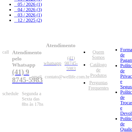
05 / 2026 (1)
04 / 2026 (3)
03 / 2026 (1)
12 / 2025 (2)
Atendimento
Forma
call
Atendimento
Quem
de
Somos
(41)
pelo
Pagam
whatsapp
98745-
Whatsapp
Catálogo
Políti
5983
de
(41) 9
de
Produtos
Priva
email
contato@wellife.com.br
8745-5983
e
Perguntas
Segur
Frequentes
Políti
schedule
Segunda a
de
Sexta das
Troca
8hs às 17hs
e
Devol
Políti
de
Quali