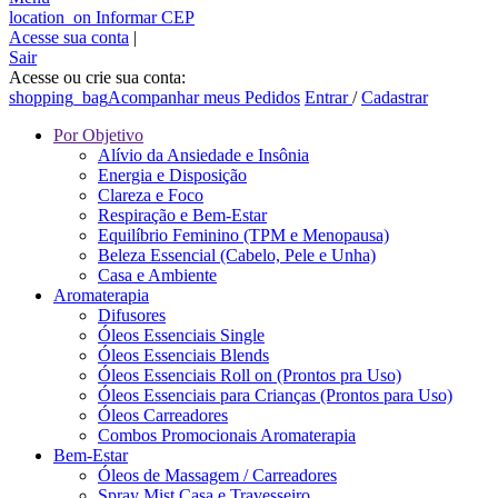
location_on
Informar CEP
Acesse sua conta
|
Sair
Acesse ou crie sua conta:
shopping_bag
Acompanhar meus Pedidos
Entrar
/
Cadastrar
Por Objetivo
Alívio da Ansiedade e Insônia
Energia e Disposição
Clareza e Foco
Respiração e Bem-Estar
Equilíbrio Feminino (TPM e Menopausa)
Beleza Essencial (Cabelo, Pele e Unha)
Casa e Ambiente
Aromaterapia
Difusores
Óleos Essenciais Single
Óleos Essenciais Blends
Óleos Essenciais Roll on (Prontos pra Uso)
Óleos Essenciais para Crianças (Prontos para Uso)
Óleos Carreadores
Combos Promocionais Aromaterapia
Bem-Estar
Óleos de Massagem / Carreadores
Spray Mist Casa e Travesseiro