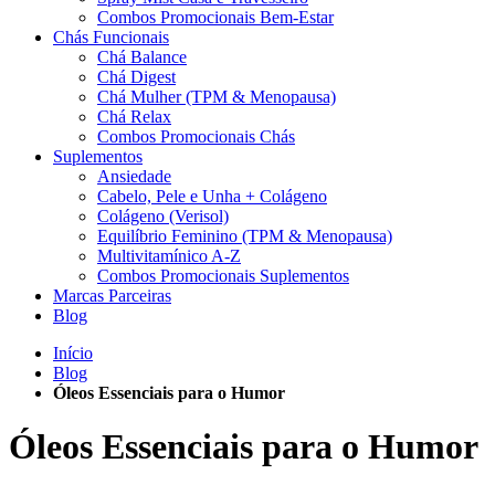
Combos Promocionais Bem-Estar
Chás Funcionais
Chá Balance
Chá Digest
Chá Mulher (TPM & Menopausa)
Chá Relax
Combos Promocionais Chás
Suplementos
Ansiedade
Cabelo, Pele e Unha + Colágeno
Colágeno (Verisol)
Equilíbrio Feminino (TPM & Menopausa)
Multivitamínico A-Z
Combos Promocionais Suplementos
Marcas Parceiras
Blog
Início
Blog
Óleos Essenciais para o Humor
Óleos Essenciais para o Humor