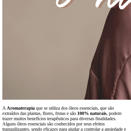
A
Aromaterapia
que se utiliza dos óleos essenciais, que são
extraídos das plantas, flores, frutas e são
100% naturais
, podem
trazer muitos benefícios terapêuticos para diversas finalidades.
Alguns óleos essenciais são conhecidos por seus efeitos
tranquilizantes, sendo eficazes para ajudar a controlar a ansiedade e