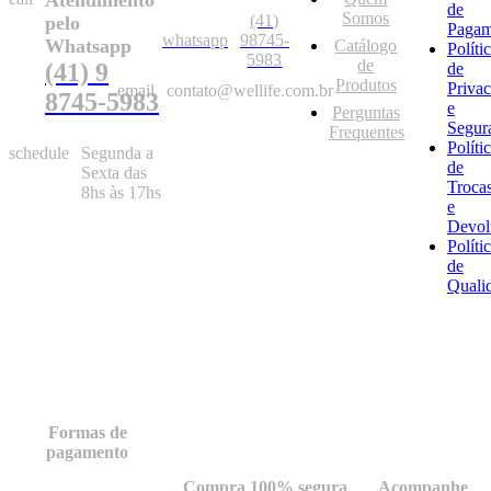
de
Somos
(41)
pelo
Pagam
whatsapp
98745-
Whatsapp
Catálogo
Políti
5983
de
(41) 9
de
Produtos
Priva
email
contato@wellife.com.br
8745-5983
e
Perguntas
Segur
Frequentes
Políti
schedule
Segunda a
de
Sexta das
Troca
8hs às 17hs
e
Devol
Políti
de
Quali
Formas de
pagamento
Compra 100% segura
Acompanhe