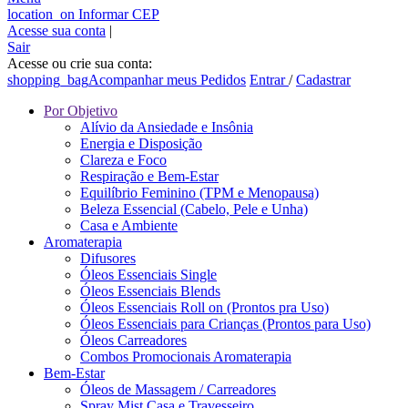
location_on
Informar CEP
Acesse sua conta
|
Sair
Acesse ou crie sua conta:
shopping_bag
Acompanhar meus Pedidos
Entrar
/
Cadastrar
Por Objetivo
Alívio da Ansiedade e Insônia
Energia e Disposição
Clareza e Foco
Respiração e Bem-Estar
Equilíbrio Feminino (TPM e Menopausa)
Beleza Essencial (Cabelo, Pele e Unha)
Casa e Ambiente
Aromaterapia
Difusores
Óleos Essenciais Single
Óleos Essenciais Blends
Óleos Essenciais Roll on (Prontos pra Uso)
Óleos Essenciais para Crianças (Prontos para Uso)
Óleos Carreadores
Combos Promocionais Aromaterapia
Bem-Estar
Óleos de Massagem / Carreadores
Spray Mist Casa e Travesseiro