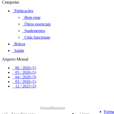
Categorias
Publicações
Bem estar
Óleos essenciais
Suplementos
Chás funcionais
Beleza
Saúde
Arquivo Mensal
06 / 2026 (1)
05 / 2026 (1)
04 / 2026 (3)
03 / 2026 (1)
12 / 2025 (2)
Atendimento
Forma
call
Atendimento
Quem