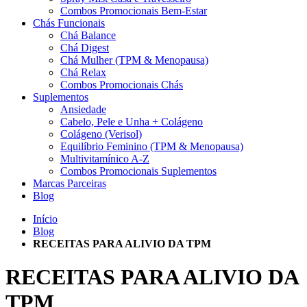
Combos Promocionais Bem-Estar
Chás Funcionais
Chá Balance
Chá Digest
Chá Mulher (TPM & Menopausa)
Chá Relax
Combos Promocionais Chás
Suplementos
Ansiedade
Cabelo, Pele e Unha + Colágeno
Colágeno (Verisol)
Equilíbrio Feminino (TPM & Menopausa)
Multivitamínico A-Z
Combos Promocionais Suplementos
Marcas Parceiras
Blog
Início
Blog
RECEITAS PARA ALIVIO DA TPM
RECEITAS PARA ALIVIO DA
TPM