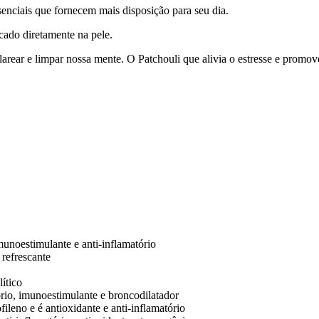
enciais que fornecem mais disposição para seu dia.
cado diretamente na pele.
clarear e limpar nossa mente. O Patchouli que alivia o estresse e pro
munoestimulante e anti-inflamatório
 refrescante
lítico
ório, imunoestimulante e broncodilatador
leno e é antioxidante e anti-inflamatório