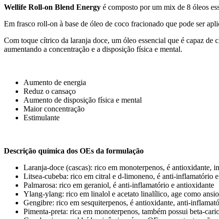
Wellife Roll-on Blend Energy
é composto por um mix de 8 óleos ess
Em frasco roll-on à base de óleo de coco fracionado que pode ser apli
Com toque cítrico da laranja doce, um óleo essencial que é capaz de 
aumentando a concentração e a disposição física e mental.
Aumento de energia
Reduz o cansaço
Aumento de disposição física e mental
Maior concentração
Estimulante
Descrição química dos OEs da formulação
Laranja-doce (cascas): rico em monoterpenos, é antioxidante, i
Litsea-cubeba: rico em citral e d-limoneno, é anti-inflamatório e
Palmarosa: rico em geraniol, é anti-inflamatório e antioxidante
Ylang-ylang: rico em linalol e acetato linalílico, age como ansio
Gengibre: rico em sesquiterpenos, é antioxidante, anti-inflamat
Pimenta-preta: rica em monoterpenos, também possui beta-cariofi