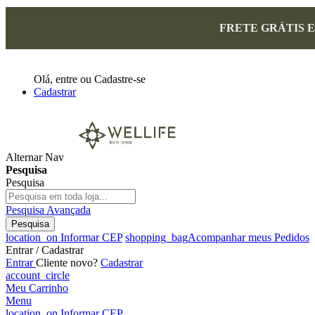
FRETE GRÁTIS 
Olá,
entre
ou
Cadastre-se
Cadastrar
Alternar Nav
Pesquisa
Pesquisa
Pesquisa Avançada
Pesquisa
location_on
Informar CEP
shopping_bag
Acompanhar meus Pedidos
Entrar / Cadastrar
Entrar
Cliente novo?
Cadastrar
account_circle
Meu Carrinho
Menu
location_on
Informar CEP