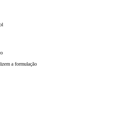
ol
co
ilizem a formulação