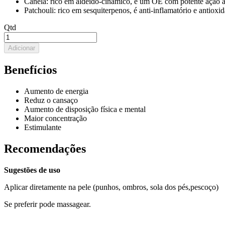
Canela: rico em aldeído-cinâmico, é um OE com potente ação an
Patchouli: rico em sesquiterpenos, é anti-inflamatório e antioxi
Qtd
Adicionar
Benefícios
Aumento de energia
Reduz o cansaço
Aumento de disposição física e mental
Maior concentração
Estimulante
Recomendações
Sugestões de uso
Aplicar diretamente na pele (punhos, ombros, sola dos pés,pescoço)
Se preferir pode massagear.