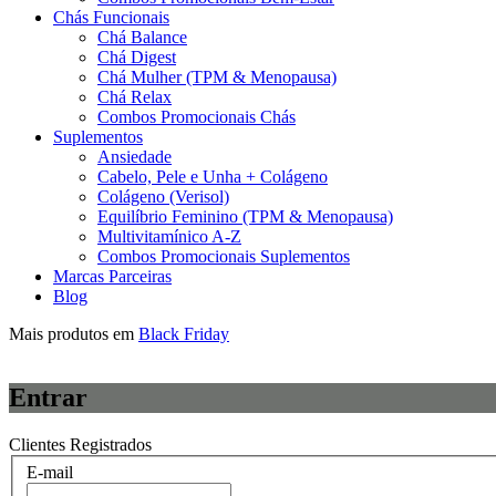
Chás Funcionais
Chá Balance
Chá Digest
Chá Mulher (TPM & Menopausa)
Chá Relax
Combos Promocionais Chás
Suplementos
Ansiedade
Cabelo, Pele e Unha + Colágeno
Colágeno (Verisol)
Equilíbrio Feminino (TPM & Menopausa)
Multivitamínico A-Z
Combos Promocionais Suplementos
Marcas Parceiras
Blog
Mais produtos em
Black Friday
Entrar
Clientes Registrados
E-mail