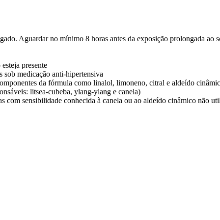
ngado. Aguardar no mínimo 8 horas antes da exposição prolongada ao s
esteja presente
s sob medicação anti-hipertensiva
mponentes da fórmula como linalol, limoneno, citral e aldeído cinâmi
nsáveis: litsea-cubeba, ylang-ylang e canela)
as com sensibilidade conhecida à canela ou ao aldeído cinâmico não ut