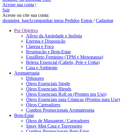
Acesse sua conta
|
Sair
Acesse ou crie sua conta:
shopping_bag
Acompanhar meus Pedidos
Entrar
/
Cadastrar
Por Objetivo
Alívio da Ansiedade e Insônia
Energia e Disposição
Clareza e Foco
Respiração e Bem-Estar
Equilíbrio Feminino (TPM e Menopausa)
Beleza Essencial (Cabelo, Pele e Unha)
Casa e Ambiente
Aromaterapia
Difusores
Óleos Essenciais Single
Óleos Essenciais Blends
Óleos Essenciais Roll on (Prontos pra Uso)
Óleos Essenciais para Crianças (Prontos para Uso)
Óleos Carreadores
Combos Promocionais Aromaterapia
Bem-Estar
Óleos de Massagem / Carreadores
Spray Mist Casa e Travesseiro
Combos Promocionais Bem-Estar