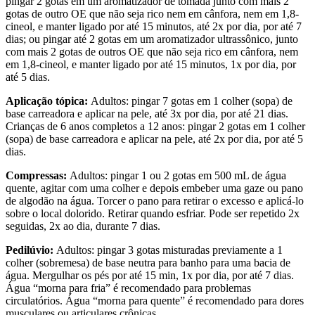
pingar 2 gotas em um aromatizador de tomada junto com mais 2
gotas de outro OE que não seja rico nem em cânfora, nem em 1,8-
cineol, e manter ligado por até 15 minutos, até 2x por dia, por até 7
dias; ou pingar até 2 gotas em um aromatizador ultrassônico, junto
com mais 2 gotas de outros OE que não seja rico em cânfora, nem
em 1,8-cineol, e manter ligado por até 15 minutos, 1x por dia, por
até 5 dias.
Aplicação tópica:
Adultos: pingar 7 gotas em 1 colher (sopa) de
base carreadora e aplicar na pele, até 3x por dia, por até 21 dias.
Crianças de 6 anos completos a 12 anos: pingar 2 gotas em 1 colher
(sopa) de base carreadora e aplicar na pele, até 2x por dia, por até 5
dias.
Compressas:
Adultos: pingar 1 ou 2 gotas em 500 mL de água
quente, agitar com uma colher e depois embeber uma gaze ou pano
de algodão na água. Torcer o pano para retirar o excesso e aplicá-lo
sobre o local dolorido. Retirar quando esfriar. Pode ser repetido 2x
seguidas, 2x ao dia, durante 7 dias.
Pedilúvio:
Adultos: pingar 3 gotas misturadas previamente a 1
colher (sobremesa) de base neutra para banho para uma bacia de
água. Mergulhar os pés por até 15 min, 1x por dia, por até 7 dias.
Água “morna para fria” é recomendado para problemas
circulatórios. Água “morna para quente” é recomendado para dores
musculares ou articulares crônicas.