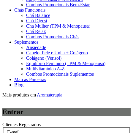
Combos Promocionais Bem-Estar
Chás Funcionais
Chá Balance
Chá Digest
Chá Mulher (TPM & Menopausa)
Chá Relax
Combos Promocionais Chás
Suplementos
Ansiedade
Cabelo, Pele e Unha + Colágeno
Colágeno (Verisol)
Equilíbrio Feminino (TPM & Menopausa)
Multivitamínico A-Z
Combos Promocionais Suplementos
Marcas Parceiras
Blog
Mais produtos em
Aromaterapia
Entrar
Clientes Registrados
E-mail