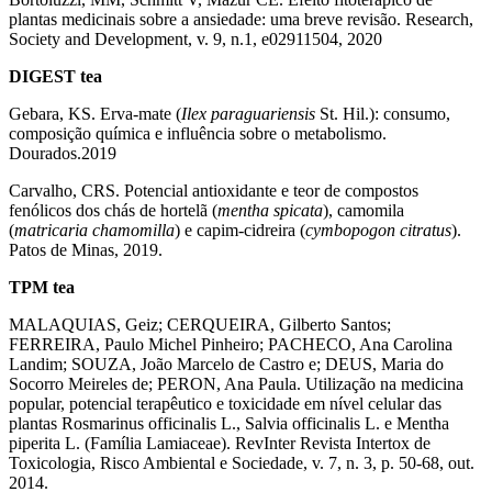
plantas medicinais sobre a ansiedade: uma breve revisão. Research,
Society and Development, v. 9, n.1, e02911504, 2020
DIGEST tea
Gebara, KS. Erva-mate (
Ilex paraguariensis
St. Hil.): consumo,
composição química e influência sobre o metabolismo.
Dourados.2019
Carvalho, CRS. Potencial antioxidante e teor de compostos
fenólicos dos chás de hortelã (
mentha spicata
), camomila
(
matricaria chamomilla
) e capim-cidreira (
cymbopogon citratus
).
Patos de Minas, 2019.
TPM tea
MALAQUIAS, Geiz; CERQUEIRA, Gilberto Santos;
FERREIRA, Paulo Michel Pinheiro; PACHECO, Ana Carolina
Landim; SOUZA, João Marcelo de Castro e; DEUS, Maria do
Socorro Meireles de; PERON, Ana Paula. Utilização na medicina
popular, potencial terapêutico e toxicidade em nível celular das
plantas Rosmarinus officinalis L., Salvia officinalis L. e Mentha
piperita L. (Família Lamiaceae). RevInter Revista Intertox de
Toxicologia, Risco Ambiental e Sociedade, v. 7, n. 3, p. 50-68, out.
2014.