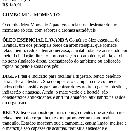
R$
149,91
COMBO MEU MOMENTO
O combo Meu Momento é para você relaxar e desfrutar de um
momento só seu, com sabores e aromas agradáveis.
ÓLEO ESSENCIAL LAVANDA
Contém o óleo essencial de
lavanda, um dos principais óleos da aromaterapia, que fornece
relaxamento, reduz a tensão nervosa, a irritabilidade e ansiedade por
meio da inalação direta ou aromatização do ambiente, ainda, auxilia
no sono (inalação direta, aromatização do ambiente ou aplicação
tópica no peito e solas dos pés).
DIGEST tea
é indicado para facilitar a digestão, sendo benéfico
para a flora intestinal. Sua composição é amplamente conhecida
pelos efeitos positivos para amenizar dores no trato gastro intestinal,
indigestão e náuseas. Ainda, o mate verde e a hortelã, são
considerados antioxidantes e anti-inflamatório, auxiliando na saúde
do organismo
RELAX tea
é composto por mix de ingredientes que auxiliam no
relaxamento do corpo, bem estar e promover um sono mais
tranquilo. Estudos mostram que a camomila, capim limão, melissa e
o maracujá são capazes de acalmar, reduzir a ansiedade e