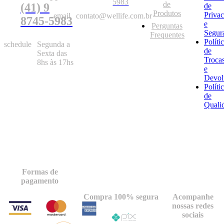
5983
de
(41) 9
de
Produtos
Priva
email
contato@wellife.com.br
8745-5983
e
Perguntas
Segur
Frequentes
Políti
schedule
Segunda a
de
Sexta das
Troca
8hs às 17hs
e
Devol
Políti
de
Quali
Formas de
pagamento
Compra 100% segura
Acompanhe
nossas redes
sociais