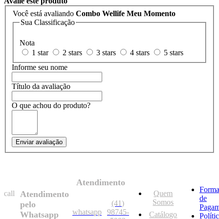
Avalie este produto
Você está avaliando
Combo Wellife Meu Momento
Sua Classificação
Nota
1 star
2 stars
3 stars
4 stars
5 stars
Informe seu nome
Título da avaliação
O que achou do produto?
Enviar avaliação
Atendimento
Forma
call
Atendimento
Quem
de
Somos
(41)
pelo
Pagam
whatsapp
98745-
Whatsapp
Catálogo
Políti