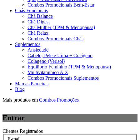
Combos Promocionais Bem-Estar
Chás Funcionais
Chá Balance
Chá Digest
Chá Mulher (TPM & Menopausa)
Chá Relax
Combos Promocionais Chás
Suplementos
Ansiedade
Cabelo, Pele e Unha + Colágeno
Colágeno (Verisol)
Equilíbrio Feminino (TPM & Menopausa)
Multivitamínico A-Z
Combos Promocionais Suplementos
Marcas Parceiras
Blog
Mais produtos em
Combos Promoções
Entrar
Clientes Registrados
E-mail