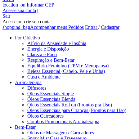
location_on
Informar CEP
Acesse sua conta
|
Sair
Acesse ou crie sua conta:
shopping_bag
Acompanhar meus Pedidos
Entrar
/
Cadastrar
Por Objetivo
Alívio da Ansiedade e Insônia
Energia e Disposição
Clareza e Foco
Respiração e Bem-Estar
Equilíbrio Feminino (TPM e Menopausa)
Beleza Essencial (Cabelo, Pele e Unha)
Casa e Ambiente
Aromaterapia
Difusores
Óleos Essenciais Single
Óleos Essenciais Blends
Óleos Essenciais Roll on (Prontos pra Uso)
Óleos Essenciais para Crianças (Prontos para Uso)
Óleos Carreadores
Combos Promocionais Aromaterapia
Bem-Estar
Óleos de Massagem / Carreadores
Spray Mist Casa e Travesseiro