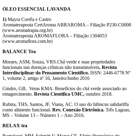
ÓLEO ESSENCIAL LAVANDA
1)
Mayra Corrêa e Castro
Aromaterapeuta CertAroma ABRAROMA – Filiação P230-C0008
(www.aromatrapia.org.br)
Aromaterapeuta AROMAFLORA – Filiação 1304053
(www.aromaflora.com.br)
BALANCE Tea
Moraes, ASM, Souza, VRS.Chá verde e suas propriedades
funcionais nas doenças crônicas não transmissíveis
. Revista
Interdisciplinar do Pensamento Científico.
ISSN: 2446-6778 Nº
1, volume 2, artigo nº 16, Janeiro/Junho 2016
Gindro, GB, Veras KMA. Benefícios do chá verde associado ao
emagrecimento.
Revista Científica UMC,
outubro 2018.
Rubira, THS, Santos, JF, Viana, AC. O uso do hibiscus sabdariffa
como alimento funcional.
Rev. Conexão Eletrônica.
Três Lagoas,
MS – Volume 13 – Número 1 – Ano 2016.
RELAX tea
Bortoluzzi, MM, Schmitt V, Mazur CE. Efeito fitoterápico de