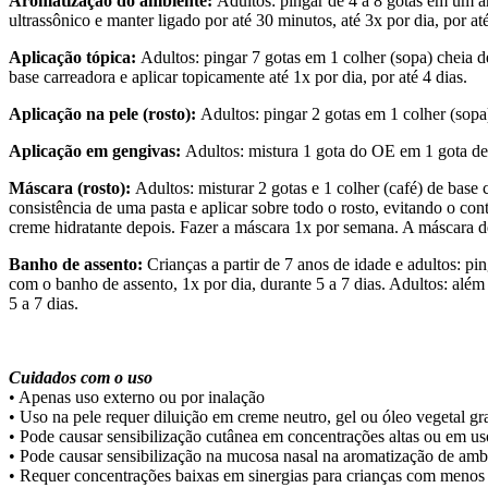
Aromatização do ambiente:
Adultos: pingar de 4 a 8 gotas em um a
ultrassônico e manter ligado por até 30 minutos, até 3x por dia, por a
Aplicação tópica:
Adultos: pingar 7 gotas em 1 colher (sopa) cheia de
base carreadora e aplicar topicamente até 1x por dia, por até 4 dias.
Aplicação na pele (rosto):
Adultos: pingar 2 gotas em 1 colher (sopa
Aplicação em gengivas:
Adultos: mistura 1 gota do OE em 1 gota de 
Máscara (rosto):
Adultos: misturar 2 gotas e 1 colher (café) de base c
consistência de uma pasta e aplicar sobre todo o rosto, evitando o c
creme hidratante depois. Fazer a máscara 1x por semana. A máscara d
Banho de assento:
Crianças a partir de 7 anos de idade e adultos: p
com o banho de assento, 1x por dia, durante 5 a 7 dias. Adultos: além
5 a 7 dias.
Cuidados com o uso
• Apenas uso externo ou por inalação
• Uso na pele requer diluição em creme neutro, gel ou óleo vegetal gr
• Pode causar sensibilização cutânea em concentrações altas ou em us
• Pode causar sensibilização na mucosa nasal na aromatização de amb
• Requer concentrações baixas em sinergias para crianças com menos 