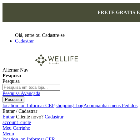
FRETE GRÁTIS 
Olá,
entre
ou
Cadastre-se
Cadastrar
Alternar Nav
Pesquisa
Pesquisa
Pesquisa Avançada
Pesquisa
location_on
Informar CEP
shopping_bag
Acompanhar meus Pedidos
Entrar / Cadastrar
Entrar
Cliente novo?
Cadastrar
account_circle
Meu Carrinho
Menu
location_on
Informar CEP