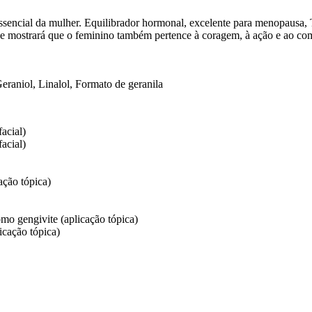
sencial da mulher. Equilibrador hormonal, excelente para menopausa, 
e mostrará que o feminino também pertence à coragem, à ação e ao co
Geraniol, Linalol, Formato de geranila
acial)
acial)
ação tópica)
mo gengivite (aplicação tópica)
icação tópica)