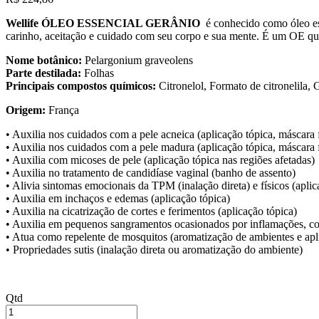
Wellife ÓLEO ESSENCIAL GERÂNIO
é conhecido como óleo es
carinho, aceitação e cuidado com seu corpo e sua mente. É um OE qu
Nome botânico:
Pelargonium graveolens
Parte destilada:
Folhas
Principais compostos químicos:
Citronelol, Formato de citronelila, 
Origem:
França
• Auxilia nos cuidados com a pele acneica (aplicação tópica, máscara f
• Auxilia nos cuidados com a pele madura (aplicação tópica, máscara f
• Auxilia com micoses de pele (aplicação tópica nas regiões afetadas)
• Auxilia no tratamento de candidíase vaginal (banho de assento)
• Alivia sintomas emocionais da TPM (inalação direta) e físicos (aplic
• Auxilia em inchaços e edemas (aplicação tópica)
• Auxilia na cicatrização de cortes e ferimentos (aplicação tópica)
• Auxilia em pequenos sangramentos ocasionados por inflamações, co
• Atua como repelente de mosquitos (aromatização de ambientes e apl
• Propriedades sutis (inalação direta ou aromatização do ambiente)
Qtd