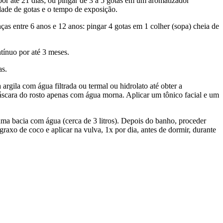
por até 21 dias; ou pingar de 3 a 5 gotas em um aromatizador
idade de gotas e o tempo de exposição.
anças entre 6 anos e 12 anos: pingar 4 gotas em 1 colher (sopa) cheia de
ntínuo por até 3 meses.
as.
a argila com água filtrada ou termal ou hidrolato até obter a
máscara do rosto apenas com água morna. Aplicar um tônico facial e um
 uma bacia com água (cerca de 3 litros). Depois do banho, proceder
raxo de coco e aplicar na vulva, 1x por dia, antes de dormir, durante