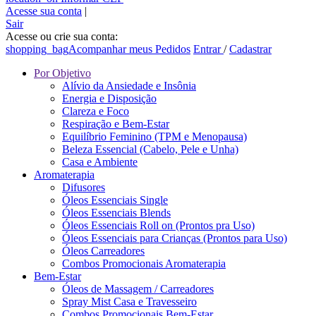
Acesse sua conta
|
Sair
Acesse ou crie sua conta:
shopping_bag
Acompanhar meus Pedidos
Entrar
/
Cadastrar
Por Objetivo
Alívio da Ansiedade e Insônia
Energia e Disposição
Clareza e Foco
Respiração e Bem-Estar
Equilíbrio Feminino (TPM e Menopausa)
Beleza Essencial (Cabelo, Pele e Unha)
Casa e Ambiente
Aromaterapia
Difusores
Óleos Essenciais Single
Óleos Essenciais Blends
Óleos Essenciais Roll on (Prontos pra Uso)
Óleos Essenciais para Crianças (Prontos para Uso)
Óleos Carreadores
Combos Promocionais Aromaterapia
Bem-Estar
Óleos de Massagem / Carreadores
Spray Mist Casa e Travesseiro
Combos Promocionais Bem-Estar