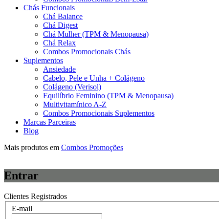
Chás Funcionais
Chá Balance
Chá Digest
Chá Mulher (TPM & Menopausa)
Chá Relax
Combos Promocionais Chás
Suplementos
Ansiedade
Cabelo, Pele e Unha + Colágeno
Colágeno (Verisol)
Equilíbrio Feminino (TPM & Menopausa)
Multivitamínico A-Z
Combos Promocionais Suplementos
Marcas Parceiras
Blog
Mais produtos em
Combos Promoções
Entrar
Clientes Registrados
E-mail