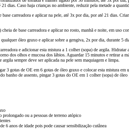
romatizador de tomada e manter ligado por 30 minutos, até 3x por dia, 
té 21 dias. Caso haja crianças no ambiente, reduzir pela metade a quant
 base carreadora e aplicar na pele, até 3x por dia, por até 21 dias. Cri
) cheia de base carreadora e aplicar no rosto, manhã e noite, em uso co
qualquer óleo graxo e aplicar sobre a gengiva, 2x por dia, durante 5 di
arreadora e adicionar esta mistura a 1 colher (sopa) de argila. Hidratar 
ontorno dos olhos e mucosa dos lábios. Aguardar 15 minutos e retirar a 
e argila sempre deve ser aplicada na pele sem maquiagem e limpa.
ingar 3 gotas de OE em 6 gotas de óleo graxo e colocar esta mistura em
 do banho de assento, pingar 3 gotas do OE em 1 colher (sopa) de óleo g
axo
o prolongado ou a pessoas de terreno atópico
ientes
de 6 anos de idade pois pode causar sensibilização cutânea