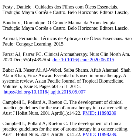
Festy , Danièle . Cuidados dos Filhos com Óleos Essenciais.
Tradução Mayra Corrêa e Castro. Belo Horizonte: Editora Laszlo,
Baudoux , Dominique. O Grande Manual da Aromaterapia.
Tradução Mayra Corrêa e Castro. Belo Horizonte: Editora Laszlo,
Amaral, Fernando. Técnicas de Aplicação de Óleos Essenciais. São
Paulo: Cengage Learning, 2015.
Farrar AJ, Farrar FC. Clinical Aromatherapy. Nurs Clin North Am.
2020 Dec;55(4):489-504.
doi: 10.1016/j.cnur.2020.06.015
Babar Ali, Naser Ali Al-Wabel, Saiba Shams, Aftab Ahamad, Shah
Alam Khan, Firoz Anwar. Essential oils used in aromatherapy: A
systemic review. Asian Pacific Journal of Tropical Biomedicine.
Volume 5, Issue 8, Pages 601-611. 2015.
https://doi.org/10.1016/j.apjtb.2015.05.007
Campbell L, Pollard A, Roeton C. The development of clinical
practice guidelines for the use of aromatherapy in a cancer setting.
Aust J Holist Nurs. 2001 Apr;8(1):14-22.
PMID: 11898289
Campbell L, Pollard A, Roeton C. The development of clinical
practice guidelines for the use of aromatherapy in a cancer setting.
Aust J Holist Nurs. 2001 Apr;8(1):14-22.
PMID: 11898289.