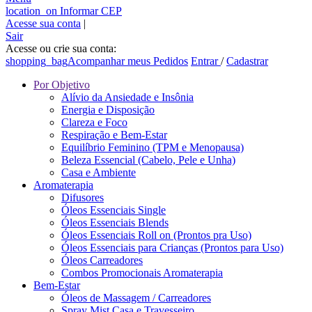
location_on
Informar CEP
Acesse sua conta
|
Sair
Acesse ou crie sua conta:
shopping_bag
Acompanhar meus Pedidos
Entrar
/
Cadastrar
Por Objetivo
Alívio da Ansiedade e Insônia
Energia e Disposição
Clareza e Foco
Respiração e Bem-Estar
Equilíbrio Feminino (TPM e Menopausa)
Beleza Essencial (Cabelo, Pele e Unha)
Casa e Ambiente
Aromaterapia
Difusores
Óleos Essenciais Single
Óleos Essenciais Blends
Óleos Essenciais Roll on (Prontos pra Uso)
Óleos Essenciais para Crianças (Prontos para Uso)
Óleos Carreadores
Combos Promocionais Aromaterapia
Bem-Estar
Óleos de Massagem / Carreadores
Spray Mist Casa e Travesseiro