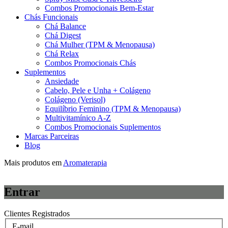
Combos Promocionais Bem-Estar
Chás Funcionais
Chá Balance
Chá Digest
Chá Mulher (TPM & Menopausa)
Chá Relax
Combos Promocionais Chás
Suplementos
Ansiedade
Cabelo, Pele e Unha + Colágeno
Colágeno (Verisol)
Equilíbrio Feminino (TPM & Menopausa)
Multivitamínico A-Z
Combos Promocionais Suplementos
Marcas Parceiras
Blog
Mais produtos em
Aromaterapia
Entrar
Clientes Registrados
E-mail