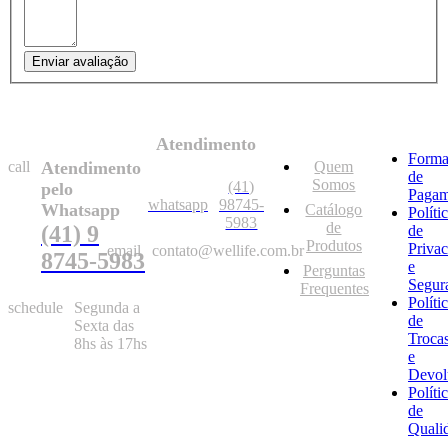
Enviar avaliação
Atendimento
Forma
call
Atendimento
Quem
de
Somos
(41)
pelo
Pagam
whatsapp
98745-
Whatsapp
Catálogo
Políti
5983
de
(41) 9
de
Produtos
Priva
email
contato@wellife.com.br
8745-5983
e
Perguntas
Segur
Frequentes
Políti
schedule
Segunda a
de
Sexta das
Troca
8hs às 17hs
e
Devol
Políti
de
Quali