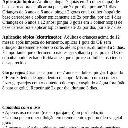
Aplicação tópica:
Adultos: pingar 7 gotas em 1 colher (sopa) de
base carreadora e aplicar na pele, até 3x por dia, por até 21 dias.
Crianças de 3 anos a 6 anos: pingar 2 gotas em 1 colher (sopa) de
base carreadora e aplicar topicamente até 2x por dia, por até 4 dias.
Crianças de 6 anos a 12 anos: pingar 3 gotas em 1 colher (sopa) de
base carreadora e aplicar topicamente até 2x por dia, por até 7 dias.
Aplicação tópica (cicatrização):
Adultos e crianças acima de 12
meses: após limpeza do ferimento, aplicar 1 gota do OE sem
diluição diretamente sobre o corte, até 3x por dia, durante 3 a 5 dias.
É importante que o ferimento não esteja soltando pus, pois o OE de
copaíba pode fechar a ferida antes que o processo infeccioso tenha
desaparecido.
Gargarejos:
Crianças a partir de 7 anos e adultos: pingar 1 gota do
OE em 3 dedos de água dentro de copo. Misturar com a colher e
fazer gargarejos com o conteúdo do copo, cuspindo a água fora (não
é para engolir). Repetir até 2x por dia, durante 3 dias.
Cuidados com o uso
• Apenas uso externo (exceto gargarejo) ou por inalação
• Uso na pele requer diluição em creme neutro, gel ou óleo vegetal
graxo
• A aromatização de ambientes onde circulam animais domésticos,