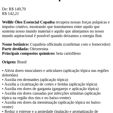
De:
R$ 149,70
R$
142,21
Wellife Óleo Essencial Copaíba
recupera nossas forças psíquicas e
impulso criativo, mostrando que transitarmos entre aquilo que
sustenta nosso mundo material e aquilo que almejamos no nosso
mundo aspiracional é possível quando deixamos a energia fluir.
Nome botânico:
Copaifera officinalis (confirmar com o fornecedor)
Parte destilada:
Oleorresina
Principais compostos químicos:
beta cariofileno
Origem:
Brasil
• Alivia dores musculares e articulares (aplicação tópica nas regiões
doloridas)
• Auxilia em dermatites (aplicação tópica)
• Auxilia a cicatrização de cortes e feridas (aplicação tópica)
• Auxilia em dores de garganta (gargarejo e aplicação tópica)
• Auxilia em dores causadas por infecções urinárias (aplicação
tópica na região dos rins e no baixo-ventre)
• Auxilia em dores da menstruação (aplicação tópica no baixo-
ventre)
• Reduz o estresse e a ansiedade (inalação e aromatização de