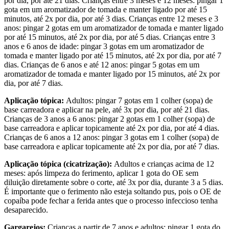
por dia, por até 21 dias. Crianças entre 3 meses e 12 meses: pingar 1
gota em um aromatizador de tomada e manter ligado por até 15
minutos, até 2x por dia, por até 3 dias. Crianças entre 12 meses e 3
anos: pingar 2 gotas em um aromatizador de tomada e manter ligado
por até 15 minutos, até 2x por dia, por até 5 dias. Crianças entre 3
anos e 6 anos de idade: pingar 3 gotas em um aromatizador de
tomada e manter ligado por até 15 minutos, até 2x por dia, por até 7
dias. Crianças de 6 anos e até 12 anos: pingar 5 gotas em um
aromatizador de tomada e manter ligado por 15 minutos, até 2x por
dia, por até 7 dias.
Aplicação tópica:
Adultos: pingar 7 gotas em 1 colher (sopa) de
base carreadora e aplicar na pele, até 3x por dia, por até 21 dias.
Crianças de 3 anos a 6 anos: pingar 2 gotas em 1 colher (sopa) de
base carreadora e aplicar topicamente até 2x por dia, por até 4 dias.
Crianças de 6 anos a 12 anos: pingar 3 gotas em 1 colher (sopa) de
base carreadora e aplicar topicamente até 2x por dia, por até 7 dias.
Aplicação tópica (cicatrização):
Adultos e crianças acima de 12
meses: após limpeza do ferimento, aplicar 1 gota do OE sem
diluição diretamente sobre o corte, até 3x por dia, durante 3 a 5 dias.
É importante que o ferimento não esteja soltando pus, pois o OE de
copaíba pode fechar a ferida antes que o processo infeccioso tenha
desaparecido.
Gargarejos:
Crianças a partir de 7 anos e adultos: pingar 1 gota do