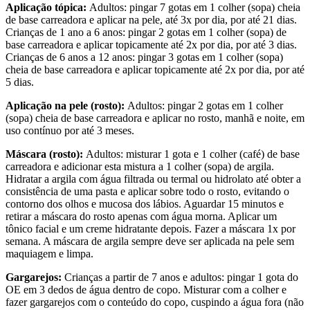
Aplicação tópica:
Adultos: pingar 7 gotas em 1 colher (sopa) cheia
de base carreadora e aplicar na pele, até 3x por dia, por até 21 dias.
Crianças de 1 ano a 6 anos: pingar 2 gotas em 1 colher (sopa) de
base carreadora e aplicar topicamente até 2x por dia, por até 3 dias.
Crianças de 6 anos a 12 anos: pingar 3 gotas em 1 colher (sopa)
cheia de base carreadora e aplicar topicamente até 2x por dia, por até
5 dias.
Aplicação na pele (rosto):
Adultos: pingar 2 gotas em 1 colher
(sopa) cheia de base carreadora e aplicar no rosto, manhã e noite, em
uso contínuo por até 3 meses.
Máscara (rosto):
Adultos: misturar 1 gota e 1 colher (café) de base
carreadora e adicionar esta mistura a 1 colher (sopa) de argila.
Hidratar a argila com água filtrada ou termal ou hidrolato até obter a
consistência de uma pasta e aplicar sobre todo o rosto, evitando o
contorno dos olhos e mucosa dos lábios. Aguardar 15 minutos e
retirar a máscara do rosto apenas com água morna. Aplicar um
tônico facial e um creme hidratante depois. Fazer a máscara 1x por
semana. A máscara de argila sempre deve ser aplicada na pele sem
maquiagem e limpa.
Gargarejos:
Crianças a partir de 7 anos e adultos: pingar 1 gota do
OE em 3 dedos de água dentro de copo. Misturar com a colher e
fazer gargarejos com o conteúdo do copo, cuspindo a água fora (não