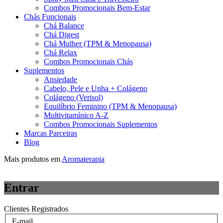
Combos Promocionais Bem-Estar
Chás Funcionais
Chá Balance
Chá Digest
Chá Mulher (TPM & Menopausa)
Chá Relax
Combos Promocionais Chás
Suplementos
Ansiedade
Cabelo, Pele e Unha + Colágeno
Colágeno (Verisol)
Equilíbrio Feminino (TPM & Menopausa)
Multivitamínico A-Z
Combos Promocionais Suplementos
Marcas Parceiras
Blog
Mais produtos em
Aromaterapia
Entrar
Clientes Registrados
E-mail