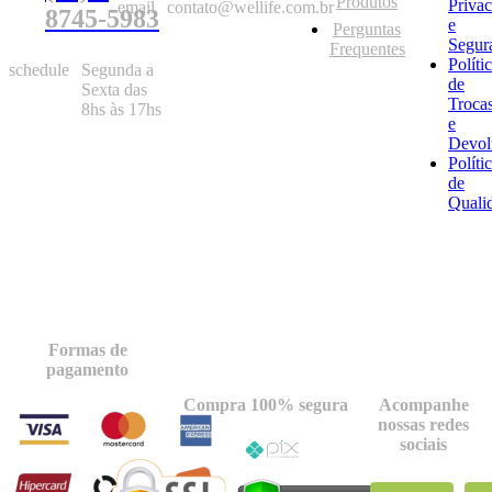
Produtos
Priva
email
contato@wellife.com.br
8745-5983
e
Perguntas
Segur
Frequentes
Políti
schedule
Segunda a
de
Sexta das
Troca
8hs às 17hs
e
Devol
Políti
de
Quali
Formas de
pagamento
Compra 100% segura
Acompanhe
nossas redes
sociais