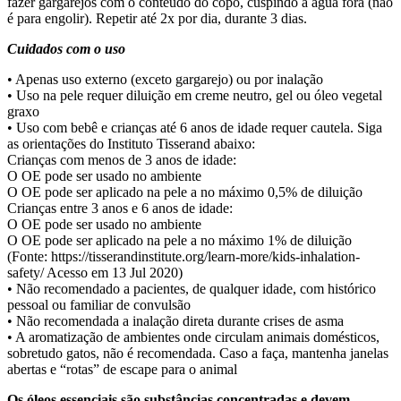
fazer gargarejos com o conteúdo do copo, cuspindo a água fora (não
é para engolir). Repetir até 2x por dia, durante 3 dias.
Cuidados com o uso
• Apenas uso externo (exceto gargarejo) ou por inalação
• Uso na pele requer diluição em creme neutro, gel ou óleo vegetal
graxo
• Uso com bebê e crianças até 6 anos de idade requer cautela. Siga
as orientações do Instituto Tisserand abaixo:
Crianças com menos de 3 anos de idade:
O OE pode ser usado no ambiente
O OE pode ser aplicado na pele a no máximo 0,5% de diluição
Crianças entre 3 anos e 6 anos de idade:
O OE pode ser usado no ambiente
O OE pode ser aplicado na pele a no máximo 1% de diluição
(Fonte: https://tisserandinstitute.org/learn-more/kids-inhalation-
safety/ Acesso em 13 Jul 2020)
• Não recomendado a pacientes, de qualquer idade, com histórico
pessoal ou familiar de convulsão
• Não recomendada a inalação direta durante crises de asma
• A aromatização de ambientes onde circulam animais domésticos,
sobretudo gatos, não é recomendada. Caso a faça, mantenha janelas
abertas e “rotas” de escape para o animal
Os óleos essenciais são substâncias concentradas e devem