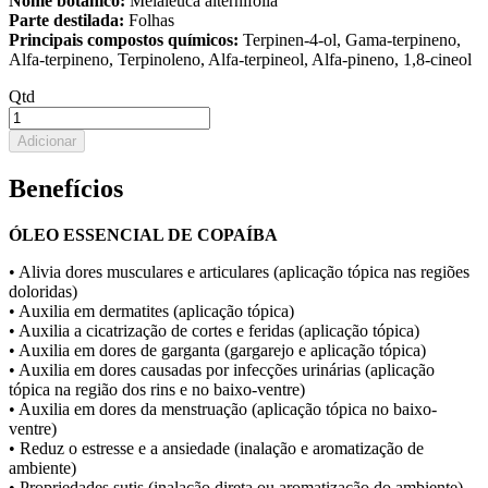
Nome botânico:
Melaleuca alternifolia
Parte destilada:
Folhas
Principais compostos químicos:
Terpinen-4-ol, Gama-terpineno,
Alfa-terpineno, Terpinoleno, Alfa-terpineol, Alfa-pineno, 1,8-cineol
Qtd
Adicionar
Benefícios
ÓLEO ESSENCIAL DE COPAÍBA
• Alivia dores musculares e articulares (aplicação tópica nas regiões
doloridas)
• Auxilia em dermatites (aplicação tópica)
• Auxilia a cicatrização de cortes e feridas (aplicação tópica)
• Auxilia em dores de garganta (gargarejo e aplicação tópica)
• Auxilia em dores causadas por infecções urinárias (aplicação
tópica na região dos rins e no baixo-ventre)
• Auxilia em dores da menstruação (aplicação tópica no baixo-
ventre)
• Reduz o estresse e a ansiedade (inalação e aromatização de
ambiente)
• Propriedades sutis (inalação direta ou aromatização do ambiente)