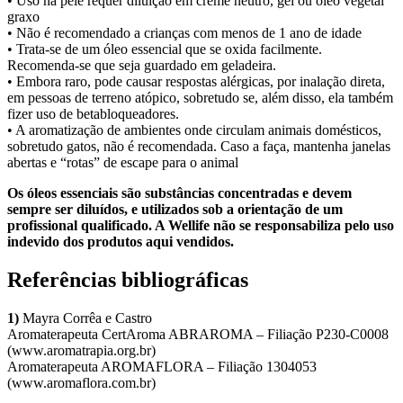
• Uso na pele requer diluição em creme neutro, gel ou óleo vegetal
graxo
• Não é recomendado a crianças com menos de 1 ano de idade
• Trata-se de um óleo essencial que se oxida facilmente.
Recomenda-se que seja guardado em geladeira.
• Embora raro, pode causar respostas alérgicas, por inalação direta,
em pessoas de terreno atópico, sobretudo se, além disso, ela também
fizer uso de betabloqueadores.
• A aromatização de ambientes onde circulam animais domésticos,
sobretudo gatos, não é recomendada. Caso a faça, mantenha janelas
abertas e “rotas” de escape para o animal
Os óleos essenciais são substâncias concentradas e devem
sempre ser diluídos, e utilizados sob a orientação de um
profissional qualificado. A Wellife não se responsabiliza pelo uso
indevido dos produtos aqui vendidos.
Referências bibliográficas
1)
Mayra Corrêa e Castro
Aromaterapeuta CertAroma ABRAROMA – Filiação P230-C0008
(www.aromatrapia.org.br)
Aromaterapeuta AROMAFLORA – Filiação 1304053
(www.aromaflora.com.br)