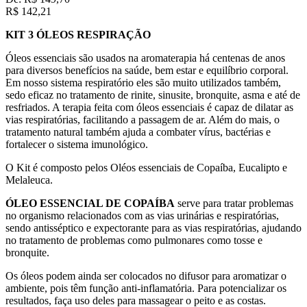
R$
142,21
KIT 3 ÓLEOS RESPIRAÇÃO
Óleos essenciais são usados na aromaterapia há centenas de anos
para diversos benefícios na saúde, bem estar e equilíbrio corporal.
Em nosso sistema respiratório eles são muito utilizados também,
sedo eficaz no tratamento de rinite, sinusite, bronquite, asma e até de
resfriados. A terapia feita com óleos essenciais é capaz de dilatar as
vias respiratórias, facilitando a passagem de ar. Além do mais, o
tratamento natural também ajuda a combater vírus, bactérias e
fortalecer o sistema imunológico.
O Kit é composto pelos Oléos essenciais de Copaíba, Eucalipto e
Melaleuca.
ÓLEO ESSENCIAL DE COPAÍBA
serve para tratar problemas
no organismo relacionados com as vias urinárias e respiratórias,
sendo antisséptico e expectorante para as vias respiratórias, ajudando
no tratamento de problemas como pulmonares como tosse e
bronquite.
Os óleos podem ainda ser colocados no difusor para aromatizar o
ambiente, pois têm função anti-inflamatória. Para potencializar os
resultados, faça uso deles para massagear o peito e as costas.