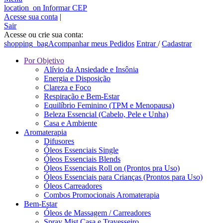
location_on
Informar CEP
Acesse sua conta
|
Sair
Acesse ou crie sua conta:
shopping_bag
Acompanhar meus Pedidos
Entrar
/
Cadastrar
Por Objetivo
Alívio da Ansiedade e Insônia
Energia e Disposição
Clareza e Foco
Respiração e Bem-Estar
Equilíbrio Feminino (TPM e Menopausa)
Beleza Essencial (Cabelo, Pele e Unha)
Casa e Ambiente
Aromaterapia
Difusores
Óleos Essenciais Single
Óleos Essenciais Blends
Óleos Essenciais Roll on (Prontos pra Uso)
Óleos Essenciais para Crianças (Prontos para Uso)
Óleos Carreadores
Combos Promocionais Aromaterapia
Bem-Estar
Óleos de Massagem / Carreadores
Spray Mist Casa e Travesseiro