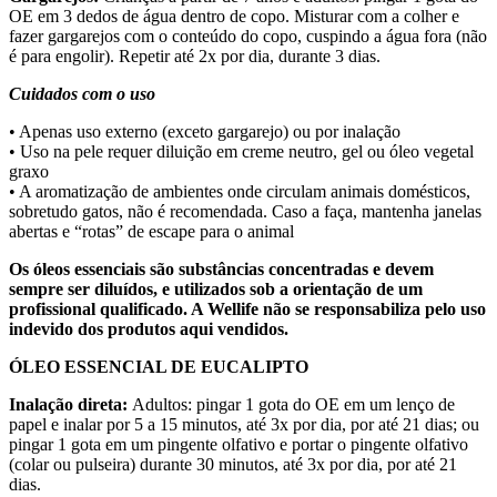
OE em 3 dedos de água dentro de copo. Misturar com a colher e
fazer gargarejos com o conteúdo do copo, cuspindo a água fora (não
é para engolir). Repetir até 2x por dia, durante 3 dias.
Cuidados com o uso
• Apenas uso externo (exceto gargarejo) ou por inalação
• Uso na pele requer diluição em creme neutro, gel ou óleo vegetal
graxo
• A aromatização de ambientes onde circulam animais domésticos,
sobretudo gatos, não é recomendada. Caso a faça, mantenha janelas
abertas e “rotas” de escape para o animal
Os óleos essenciais são substâncias concentradas e devem
sempre ser diluídos, e utilizados sob a orientação de um
profissional qualificado. A Wellife não se responsabiliza pelo uso
indevido dos produtos aqui vendidos.
ÓLEO ESSENCIAL DE EUCALIPTO
Inalação direta:
Adultos: pingar 1 gota do OE em um lenço de
papel e inalar por 5 a 15 minutos, até 3x por dia, por até 21 dias; ou
pingar 1 gota em um pingente olfativo e portar o pingente olfativo
(colar ou pulseira) durante 30 minutos, até 3x por dia, por até 21
dias.