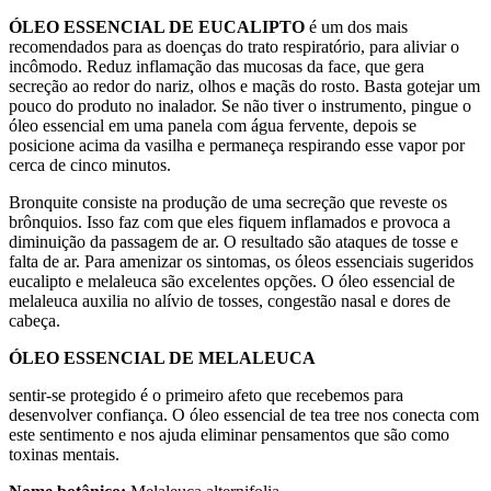
ÓLEO ESSENCIAL DE
EUCALIPTO
é um dos mais
recomendados para as doenças do trato respiratório, para aliviar o
incômodo. Reduz inflamação das mucosas da face, que gera
secreção ao redor do nariz, olhos e maçãs do rosto. Basta gotejar um
pouco do produto no inalador. Se não tiver o instrumento, pingue o
óleo essencial em uma panela com água fervente, depois se
posicione acima da vasilha e permaneça respirando esse vapor por
cerca de cinco minutos.
Bronquite consiste na produção de uma secreção que reveste os
brônquios. Isso faz com que eles fiquem inflamados e provoca a
diminuição da passagem de ar. O resultado são ataques de tosse e
falta de ar. Para amenizar os sintomas, os óleos essenciais sugeridos
eucalipto e melaleuca são excelentes opções. O óleo essencial de
melaleuca auxilia no alívio de tosses, congestão nasal e dores de
cabeça.
ÓLEO ESSENCIAL DE MELALEUCA
sentir-se protegido é o primeiro afeto que recebemos para
desenvolver confiança. O óleo essencial de tea tree nos conecta com
este sentimento e nos ajuda eliminar pensamentos que são como
toxinas mentais.