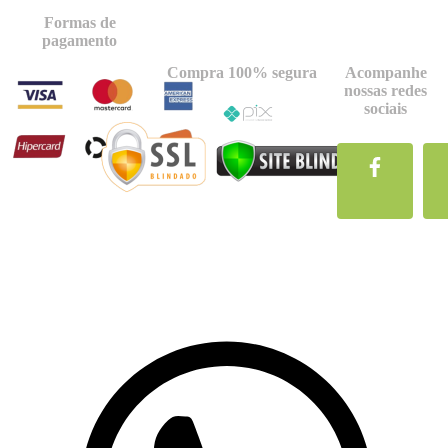
Formas de
pagamento
Compra 100% segura
Acompanhe
nossas redes
sociais