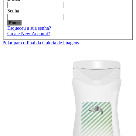
Senha
Entrar
Esqueceu a sua senha?
Create New Account?
Pular para o final da Galeria de imagens