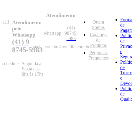
Atendimento
Forma
call
Atendimento
Quem
de
Somos
(41)
pelo
Pagam
whatsapp
98745-
Whatsapp
Catálogo
Políti
5983
de
(41) 9
de
Produtos
Priva
email
contato@wellife.com.br
8745-5983
e
Perguntas
Segur
Frequentes
Políti
schedule
Segunda a
de
Sexta das
Troca
8hs às 17hs
e
Devol
Políti
de
Quali