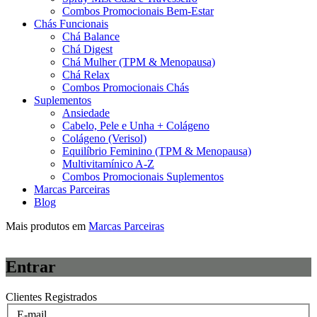
Combos Promocionais Bem-Estar
Chás Funcionais
Chá Balance
Chá Digest
Chá Mulher (TPM & Menopausa)
Chá Relax
Combos Promocionais Chás
Suplementos
Ansiedade
Cabelo, Pele e Unha + Colágeno
Colágeno (Verisol)
Equilíbrio Feminino (TPM & Menopausa)
Multivitamínico A-Z
Combos Promocionais Suplementos
Marcas Parceiras
Blog
Mais produtos em
Marcas Parceiras
Entrar
Clientes Registrados
E-mail