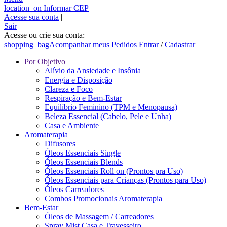
location_on
Informar CEP
Acesse sua conta
|
Sair
Acesse ou crie sua conta:
shopping_bag
Acompanhar meus Pedidos
Entrar
/
Cadastrar
Por Objetivo
Alívio da Ansiedade e Insônia
Energia e Disposição
Clareza e Foco
Respiração e Bem-Estar
Equilíbrio Feminino (TPM e Menopausa)
Beleza Essencial (Cabelo, Pele e Unha)
Casa e Ambiente
Aromaterapia
Difusores
Óleos Essenciais Single
Óleos Essenciais Blends
Óleos Essenciais Roll on (Prontos pra Uso)
Óleos Essenciais para Crianças (Prontos para Uso)
Óleos Carreadores
Combos Promocionais Aromaterapia
Bem-Estar
Óleos de Massagem / Carreadores
Spray Mist Casa e Travesseiro