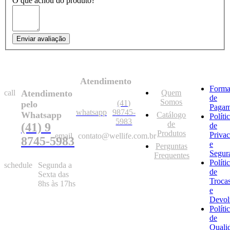
O que achou do produto?
Enviar avaliação
Atendimento
Forma
call
Atendimento
Quem
de
Somos
(41)
pelo
Pagam
whatsapp
98745-
Whatsapp
Catálogo
Políti
5983
de
(41) 9
de
Produtos
Priva
email
contato@wellife.com.br
8745-5983
e
Perguntas
Segur
Frequentes
Políti
schedule
Segunda a
de
Sexta das
Troca
8hs às 17hs
e
Devol
Políti
de
Quali