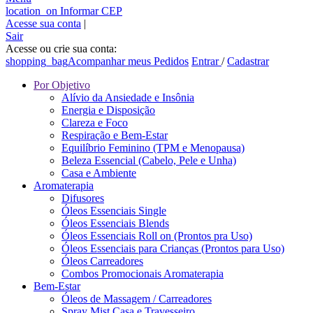
location_on
Informar CEP
Acesse sua conta
|
Sair
Acesse ou crie sua conta:
shopping_bag
Acompanhar meus Pedidos
Entrar
/
Cadastrar
Por Objetivo
Alívio da Ansiedade e Insônia
Energia e Disposição
Clareza e Foco
Respiração e Bem-Estar
Equilíbrio Feminino (TPM e Menopausa)
Beleza Essencial (Cabelo, Pele e Unha)
Casa e Ambiente
Aromaterapia
Difusores
Óleos Essenciais Single
Óleos Essenciais Blends
Óleos Essenciais Roll on (Prontos pra Uso)
Óleos Essenciais para Crianças (Prontos para Uso)
Óleos Carreadores
Combos Promocionais Aromaterapia
Bem-Estar
Óleos de Massagem / Carreadores
Spray Mist Casa e Travesseiro