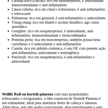
Laranja-doce (cascas): rico em monoterpenos, é antioxidante,
imunoestimulante e anti-inflamatório
Litsea-cubeba: rico em citral e d-limoneno, é anti-inflamatório
e refrescante
Palmarosa: rico em geraniol, é anti-inflamatório e antioxidante
Ylang-ylang: rico em linalol e acetato linalílico, age como
ansiolítico
Gengibre: rico em sesquiterpenos, é antioxidante, anti-
inflamatório, imunoestimulante e broncodilatador
Pimenta-preta: rica em monoterpenos, também possui beta-
cariofileno e é antioxidante e anti-inflamatório
Canela: rico em aldeído-cinâmico, é um OE com potente ação
anti-inflamatória, antioxidante e termogênica
Patchouli: rico em sesquiterpenos, é anti-inflamatório e
antioxidante
Wellife Roll-on hortelã-pimenta
com suas propriedades
refrescantes e revigorantes, o óleo essencial de Hortelã Pimenta é
um estimulante, ideal para amenizar dores de cabeça e náuseas.
Além disso, tem alto poder expectorante, descongestionante e anti-