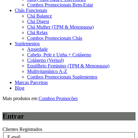
Combos Promocionais Bem-Estar
Chás Funcionais
Chá Balance
Chá Digest
Chá Mulher (TPM & Menopausa)
Chá Relax
Combos Promocionais Chás
Suplementos
Ansiedade
Cabelo, Pele e Unha + Colágeno
Colágeno (Verisol)
Equilíbrio Feminino (TPM & Menopausa)
Multivitamínico A-Z
Combos Promocionais Suplementos
Marcas Parceiras
Blog
Mais produtos em
Combos Promoções
Entrar
Clientes Registrados
E-mail